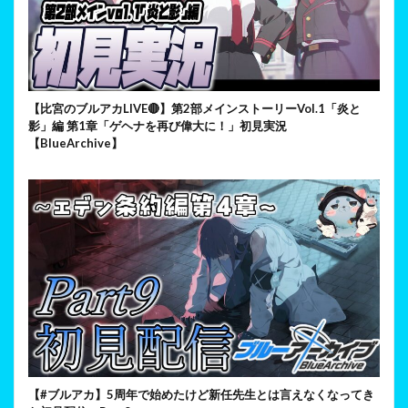
【比宮のブルアカLIVE🔴】第2部メインストーリーVol.1「炎と
影」編 第1章「ゲヘナを再び偉大に！」初見実況
【BlueArchive】
【#ブルアカ】5周年で始めたけど新任先生とは言えなくなってき