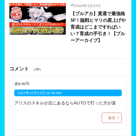
2026年1月23日
【ブルアカ】貫通で最強格
SP！臨戦ヒマリの星上げや
育成はどこまですればい
い？育成の手引き！【ブル
ーアーカイブ】
コメント
（3件）
@a-m7c
2025年12月11日 12:38 AM
アリスのスキルが左にあるならAUTOで打った方が楽
返信