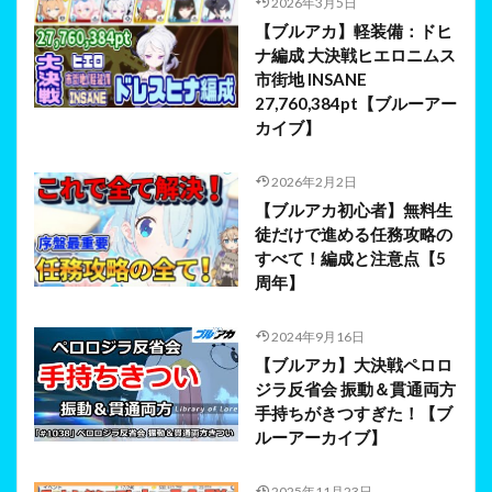
2026年3月5日
【ブルアカ】軽装備：ドヒ
ナ編成 大決戦ヒエロニムス
市街地 INSANE
27,760,384pt【ブルーアー
カイブ】
2026年2月2日
【ブルアカ初心者】無料生
徒だけで進める任務攻略の
すべて！編成と注意点【5
周年】
2024年9月16日
【ブルアカ】大決戦ペロロ
ジラ反省会 振動＆貫通両方
手持ちがきつすぎた！【ブ
ルーアーカイブ】
2025年11月23日