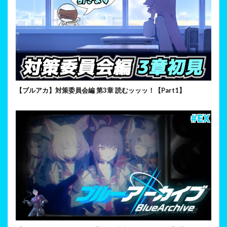
【ブルアカ】対策委員会編 第3章 読むッッッ！【Part1】