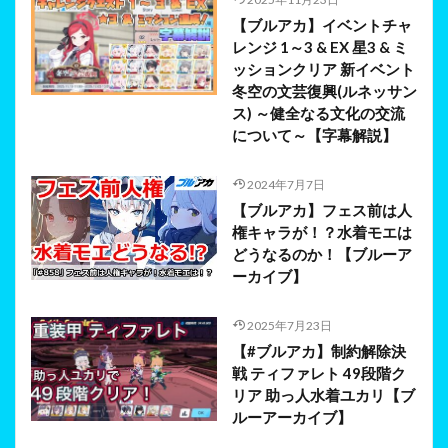
【ブルアカ】イベントチャ
レンジ 1～3 & EX 星3 & ミ
ッションクリア 新イベント
冬空の文芸復興(ルネッサン
ス) ～健全なる文化の交流
について～【字幕解説】
2024年7月7日
【ブルアカ】フェス前は人
権キャラが！？水着モエは
どうなるのか！【ブルーア
ーカイブ】
2025年7月23日
【#ブルアカ】制約解除決
戦 ティファレト 49段階ク
リア 助っ人水着ユカリ【ブ
ルーアーカイブ】