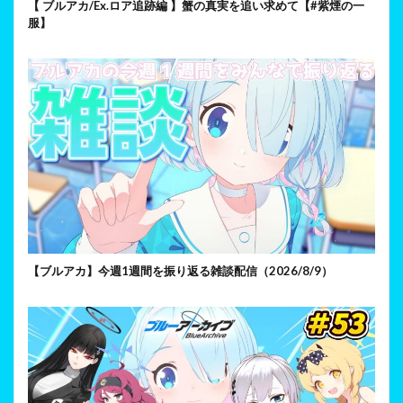
【 ブルアカ/Ex.ロア追跡編 】蟹の真実を追い求めて【#紫煙の一
服】
【ブルアカ】今週1週間を振り返る雑談配信（2026/8/9）