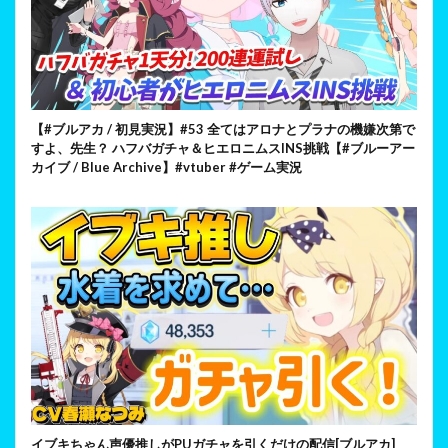
【#ブルアカ / 初見実況】#53 全てはアロナとプラナの機嫌次第で
すよ、先生？ ハフバガチャ＆ヒエロニムスINS挑戦【#ブルーアー
カイブ / Blue Archive】#vtuber #ゲーム実況
イブキちゃん声優推しがPUガチャを引くだけの配信[ブルアカ]