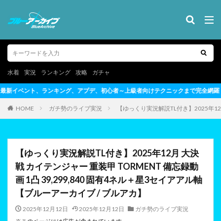
水着
実況
ランキング
攻略
ガチャ
初心者～上級者向けテクニックまで完全網羅
HOME
ガチ勢のライブ実況
【ゆっくり実況解説TL付き】2025年12月
【ゆっくり実況解説TL付き】2025年12月 大決
戦 カイテンジャー 重装甲 TORMENT 備忘録動
画 1凸 39,299,840 固有4ネル＋星3セイアアル軸
【ブルーアーカイブ / ブルアカ】
2025年12月12日
2025年12月12日
ガチ勢のライブ実況