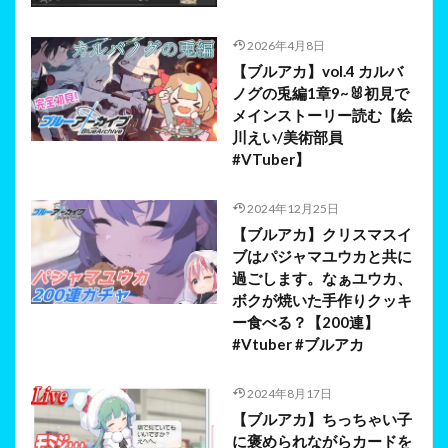
2026年4月8日
【ブルアカ】vol.4 カルバ
ノグの兎編1章9~🐰初見で
メインストーリー読む【絵
川えい/美術部員
#VTuber】
2024年12月25日
【ブルアカ】クリスマスイ
ブはパジャマユウカと共に
過ごします。なぁユウカ、
ボクが焼いた手作りクッキ
ー食べる？【200連】
#Vtuber #ブルアカ
2024年8月17日
【ブルアカ】ちっちゃい子
に褒められながらカードを