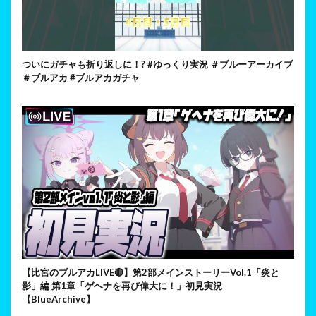
ついにガチャも折り返しに！? #ゆっくり実況 ＃ブルーアーカイブ
＃ブルアカ #ブルアカガチャ
【比宮のブルアカLIVE🔴】第2部メインストーリーVol.1「炎と
影」編 第1章「ゲヘナを再び偉大に！」初見実況
【BlueArchive】