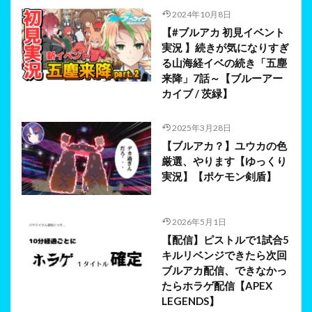
2024年10月8日
【#ブルアカ 初見イベント
実況 】続きが気になりすぎ
る山海経イベの続き「五塵
来降」7話～【ブルーアー
カイブ / 茨緑】
2025年3月28日
【ブルアカ？】ユウカの色
厳選、やります【ゆっくり
実況】【ポケモン剣盾】
2026年5月1日
【配信】ピストルで1試合5
キルリベンジできたら次回
ブルアカ配信、できなかっ
たらホラゲ配信【APEX
LEGENDS】