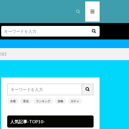
実況】
水着
実況
ランキング
攻略
ガチャ
人気記事-TOP10-