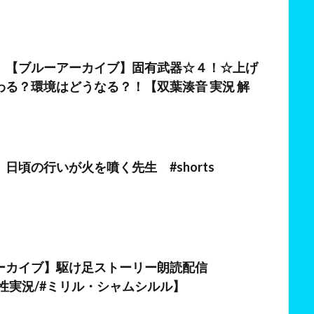
日
】【ブルーアーカイブ】固有武器☆４！☆上げ
わる？環境はどうなる？！【双葉湊音 実況 解
日
日頃の行いが火を噴く先生 #shorts
ーカイブ】駆け足ストーリー朗読配信
5【女性実況/#ミリル・シャムシルル】