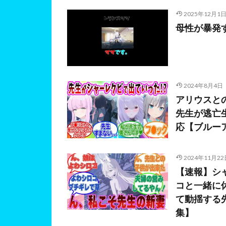
2025年12月1
母性が暴発
2024年8月4日
アリウスと
先生が逃亡
応【ブルーア
2024年11月22
【速報】シ
コと一緒に
て動揺する
集】