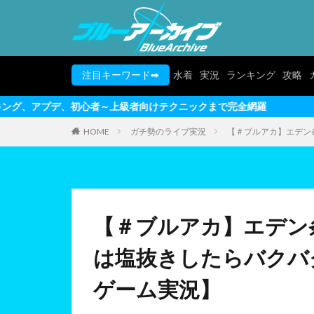
注目キーワード➡
水着
実況
ランキング
攻略
者～上級者向けテクニックまで完全網羅
HOME
ガチ勢のライブ実況
【＃ブルアカ】エデン
【＃ブルアカ】エデン
は塩抜きしたらバクバ
ゲーム実況】