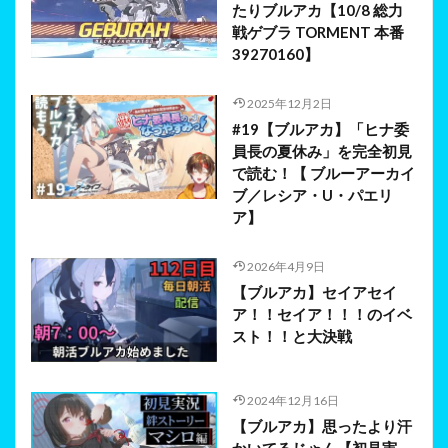
たりブルアカ【10/8 総力
戦ゲブラ TORMENT 本番
39270160】
2025年12月2日
#19【ブルアカ】「ヒナ委
員長の夏休み」を完全初見
で読む！【 ブルーアーカイ
ブ／レシア・U・パエリ
ア】
2026年4月9日
【ブルアカ】セイアセイ
ア！！セイア！！！のイベ
スト！！と大決戦
2024年12月16日
【ブルアカ】思ったより汗