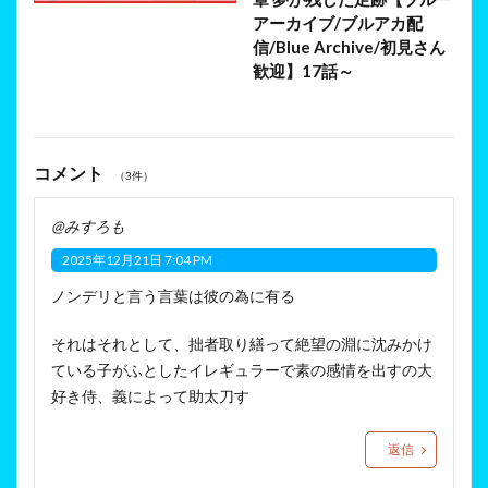
アーカイブ/ブルアカ配
信/Blue Archive/初見さん
歓迎】17話～
コメント
（3件）
@みすろも
2025年12月21日 7:04 PM
ノンデリと言う言葉は彼の為に有る
それはそれとして、拙者取り繕って絶望の淵に沈みかけ
ている子がふとしたイレギュラーで素の感情を出すの大
好き侍、義によって助太刀す
返信