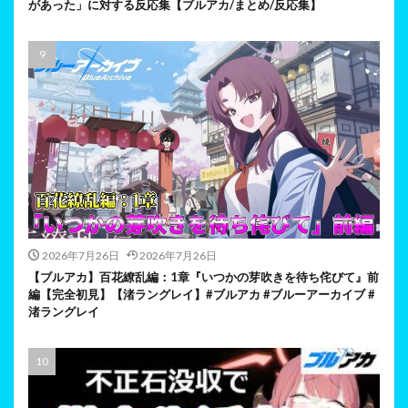
があった」に対する反応集【ブルアカ/まとめ/反応集】
2026年7月26日
2026年7月26日
【ブルアカ】百花繚乱編：1章『いつかの芽吹きを待ち侘びて』前
編【完全初見】【渚ラングレイ】#ブルアカ #ブルーアーカイブ #
渚ラングレイ