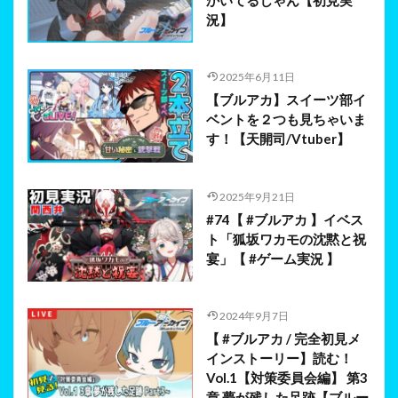
かいてるじゃん【初見実
況】
2025年6月11日
【ブルアカ】スイーツ部イ
ベントを２つも見ちゃいま
す！【天開司/Vtuber】
2025年9月21日
#74【 #ブルアカ 】イベス
ト「狐坂ワカモの沈黙と祝
宴」【 #ゲーム実況 】
2024年9月7日
【 #ブルアカ / 完全初見メ
インストーリー】読む！
Vol.1【対策委員会編】 第3
章 夢が残した足跡【ブルー