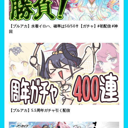
【ブルアカ】水着イロハ、確率は50/50👙【ガチャ】#初配信 #神
回
【ブルアカ】5.5周年ガチャ引く配信