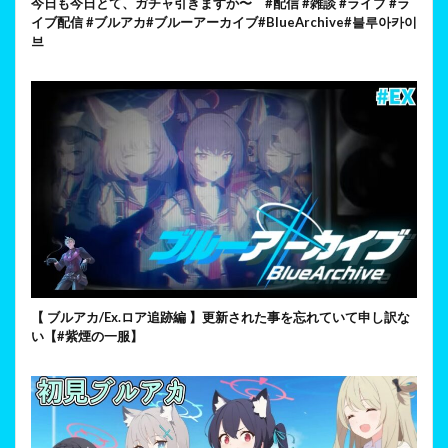
今日も今日とて、ガチャ引きますか〜 #配信 #雑談 #ライブ #ラ
イブ配信 #ブルアカ#ブルーアーカイブ#BlueArchive#블루아카이
브
【 ブルアカ/Ex.ロア追跡編 】更新された事を忘れていて申し訳な
い【#紫煙の一服】