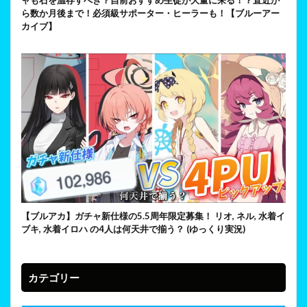
ャも石を温存すべき？自前おすすめ生徒が大量に来る！？直近か
ら数か月後まで！必須級サポーター・ヒーラーも！【ブルーアー
カイブ】
【ブルアカ】ガチャ新仕様の5.5周年限定募集！ リオ, ネル, 水着イ
ブキ, 水着イロハ の4人は何天井で揃う？ (ゆっくり実況)
カテゴリー