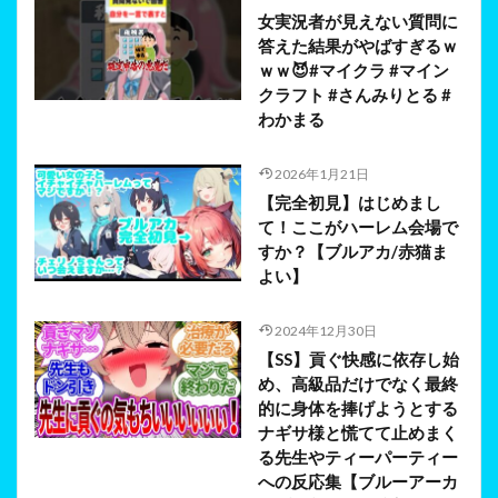
女実況者が見えない質問に
答えた結果がやばすぎるｗ
ｗｗ😈#マイクラ #マイン
クラフト #さんみりとる #
わかまる
2026年1月21日
【完全初見】はじめまし
て！ここがハーレム会場で
すか？【ブルアカ/赤猫ま
よい】
2024年12月30日
【SS】貢ぐ快感に依存し始
め、高級品だけでなく最終
的に身体を捧げようとする
ナギサ様と慌てて止めまく
る先生やティーパーティー
への反応集【ブルーアーカ