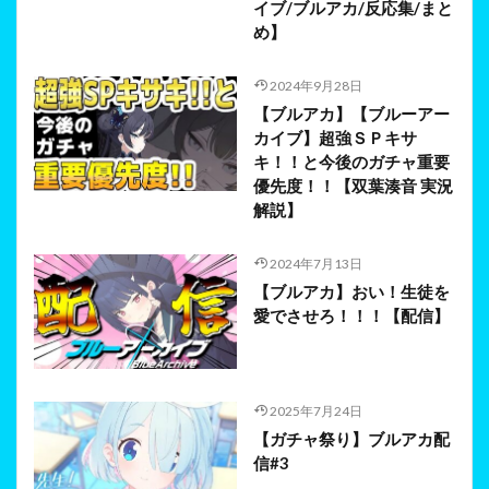
イブ/ブルアカ/反応集/まと
め】
2024年9月28日
【ブルアカ】【ブルーアー
カイブ】超強ＳＰキサ
キ！！と今後のガチャ重要
優先度！！【双葉湊音 実況
解説】
2024年7月13日
【ブルアカ】おい！生徒を
愛でさせろ！！！【配信】
2025年7月24日
【ガチャ祭り】ブルアカ配
信#3