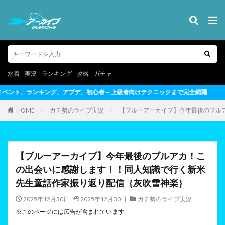
水着
実況
ランキング
攻略
ガチャ
者～上級者向けテクニックまで完全網羅
HOME
ガチ勢のライブ実況
【ブルーアーカイブ】今年最後のブル
【ブルーアーカイブ】今年最後のブルアカ！こ
の出会いに感謝します！！同人知識で行く新米
先生童話作家振り返り配信｛灰吹雪神楽｝
2025年12月30日
2025年12月30日
ガチ勢のライブ実況
※このページには広告が含まれています