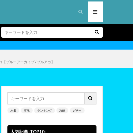
シロコ【ブルーアーカイブ / ブルアカ】
水着
実況
ランキング
攻略
ガチャ
人気記事-TOP10-