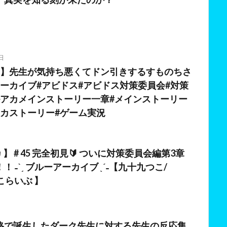
日
カ】先生が気持ち悪くてドン引きするすものちさ
アーカイブ#アビドス#アビドス対策委員会#対策
ルアカメインストーリー一章#メインストーリー
アカストーリー#ゲーム実況
 】 # 45 完全初見🔰 ついに対策委員会編第3章
 ˗ˋˏ ブルーアーカイブ ˎˊ˗【九十九つこ/
つこらいぶ 】
格で誕生したダーク先生に対する先生の反応集