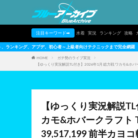
注目キーワード➡
水着
実況
ランキング
攻略
デ、初心者～上級者向けテクニックまで完全網羅
HOME
ガチ勢のライブ実況
【ゆっくり実況解説TL付き】2026年1月 総力戦 ワカモ&ホバーク
【ゆっくり実況解説TL付
カモ&ホバークラフト T
39,517,199 前半