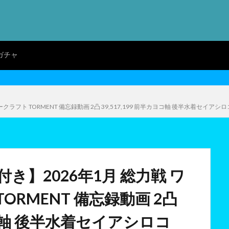
ガチャ
ラフト TORMENT 備忘録動画 2凸 39,517,199 前半カヨコ軸 後半水着セイア
き】2026年1月 総力戦 ワ
ORMENT 備忘録動画 2凸
カヨコ軸 後半水着セイアシロコ