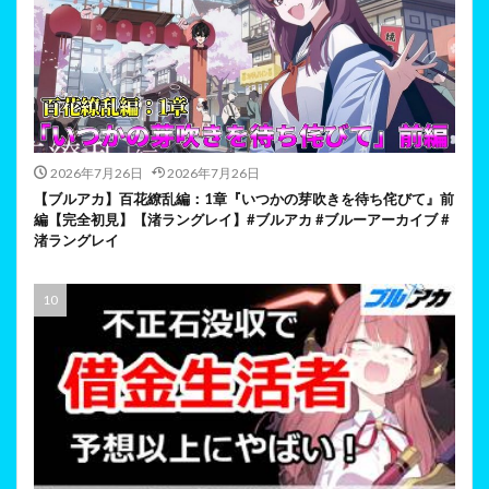
2026年7月26日
2026年7月26日
【ブルアカ】百花繚乱編：1章『いつかの芽吹きを待ち侘びて』前
編【完全初見】【渚ラングレイ】#ブルアカ #ブルーアーカイブ #
渚ラングレイ