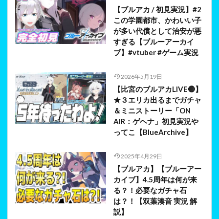
【ブルアカ / 初見実況】#2
この学園都市、かわいい子
が多い代償として治安が悪
すぎる【ブルーアーカイ
ブ】#vtuber #ゲーム実況
2026年5月19日
【比宮のブルアカLIVE🔴】
★３エリカ出るまでガチャ
＆ミニストーリー「ON
AIR：ゲヘナ」初見実況や
ってこ【BlueArchive】
2025年4月29日
【ブルアカ】【ブルーアー
カイブ】4.5周年は何が来
る？！必要なガチャ石
は？！【双葉湊音 実況 解
説】