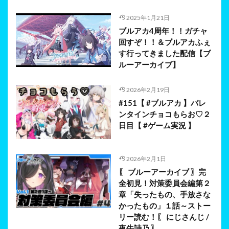
2025年1月21日
ブルアカ4周年！！ガチャ
回すぞ！！＆ブルアカふぇ
す行ってきました配信【ブ
ルーアーカイブ】
2026年2月19日
#151【 #ブルアカ 】バレ
ンタインチョコもらお♡２
日目【 #ゲーム実況 】
2026年2月1日
〖 ブルーアーカイブ 〗完
全初見！対策委員会編第２
章「失ったもの、手放さな
かったもの」１話～ストー
リー読む！〖 にじさんじ /
夜牛詩乃 〗