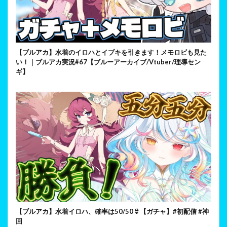
【ブルアカ】水着のイロハとイブキを引きます！メモロビも見た
い！｜ブルアカ実況#67【ブルーアーカイブ/Vtuber/理導セン
ギ】
【ブルアカ】水着イロハ、確率は50/50👙【ガチャ】#初配信 #神
回