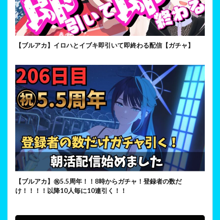
【ブルアカ】イロハとイブキ即引いて即終わる配信【ガチャ】
【ブルアカ】㊗5.5周年！！8時からガチャ！登録者の数だ
け！！！！以降10人毎に10連引く！！