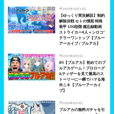
2025年10月11日
【ゆっくり実況解説】制約
解除決戦 セトの憤怒 特殊
装甲 100段階 備忘録動画
ストライカー4人＋シロコ*
テラーワントップ【ブルー
アーカイブ / ブルアカ】
2025年8月2日
#0【ブルアカ】初めてのブ
ルアカゲーム！プロローグ
&ティザーを見て最高のス
トーリーに一瞬でハマる海
外ニキ【ブルーアーカイ
ブ】
2026年8月4日
ブルアカの無料ガチャを引