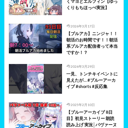
くマヨとエルフィン【ゆっ
くりもちほっぺ実況】
2026年3月17日
【ブルアカ】ニンジャ！！
朝活のお時間です！！朝活
系ブルアカ配信者って本当
ですか！？
2026年3月29日
一見、トンチキイベントに
見えたが… #ブルーアーカ
イブ #shorts #反応集
2025年2月10日
【ブルーアーカイブ 8日
目】初見ストーリー 朗読
読み上げ 実況│パヴァーヌ