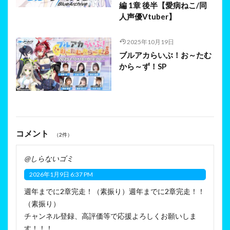
編 1章 後半【愛病ねこ/同
人声優Vtuber】
2025年10月19日
ブルアカらいぶ！お～たむ
から～ず！SP
コメント
（2件）
@しらないゴミ
2026年1月9日 6:37 PM
週年までに2章完走！（素振り）週年までに2章完走！！
（素振り）
チャンネル登録、高評価等で応援よろしくお願いしま
す！！！