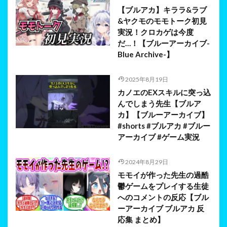
【ブルアカ】キララ&ラブ
&ヤクモのモモトーク初見
実況！クロカゲは今度
だ…！【ブルーアーカイブ-
Blue Archive-】
2025年8月19日
カノエのEXスキルに突っ込
んでしまう先生【ブルア
カ】【ブルーアーカイブ】
#shorts #ブルアカ #ブルー
アーカイブ #ゲーム実況
2024年8月29日
モモイが作った先生の過酷
鬱ゲームをプレイする生徒
へのコメントの反応【ブル
ーアーカイブ ブルアカ 反
応集 まとめ】