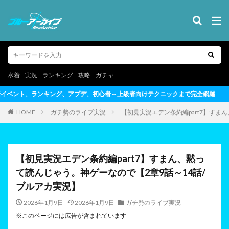
水着
実況
ランキング
攻略
ガチャ
心者～上級者向けテクニックまで完全網羅
HOME
ガチ勢のライブ実況
【初見実況エデン条約編part7】すま
【初見実況エデン条約編part7】すまん、黙っ
て読んじゃう。神ゲーなので【2章9話～14話/
ブルアカ実況】
2026年1月9日
2026年1月9日
ガチ勢のライブ実況
※このページには広告が含まれています