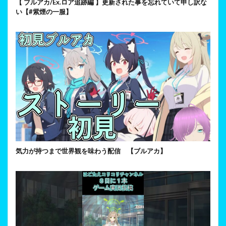
【 ブルアカ/Ex.ロア追跡編 】更新された事を忘れていて申し訳な
い【#紫煙の一服】
気力が持つまで世界観を味わう配信 【ブルアカ】