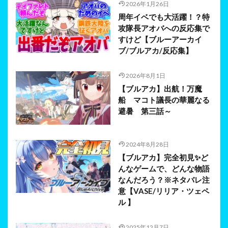
2026年1月26日
周年イベでも大活躍！？特
攻隊長アオバへの反応集で
すけど【ブルーアーカイ
ブ/ブルアカ/反応集】
2026年8月1日
【ブルアカ】出航！万魔
船 マコト議長の華麗なる
避暑 第三話～
2024年8月28日
【ブルアカ】完全初見✨ど
んなゲームで、どんな物語
なんだろう？※ネタバレ注
意【VASE/リリア・ツェペ
ル 】
2025年12月7日