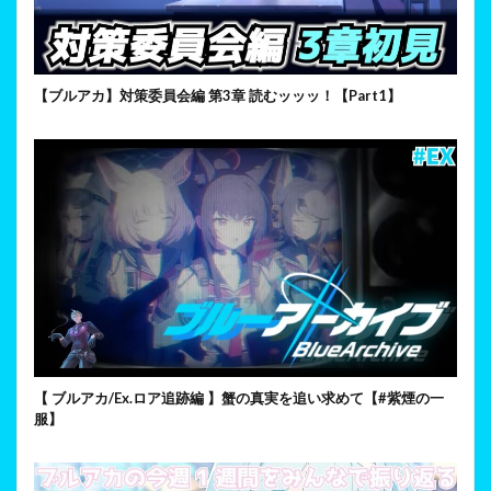
【ブルアカ】対策委員会編 第3章 読むッッッ！【Part1】
【 ブルアカ/Ex.ロア追跡編 】蟹の真実を追い求めて【#紫煙の一
服】