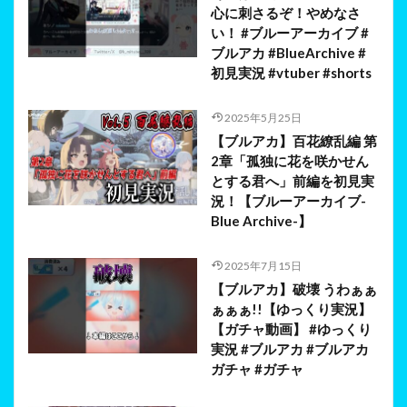
心に刺さるぞ！やめなさ
い！ #ブルーアーカイブ #
ブルアカ #BlueArchive #
初見実況 #vtuber #shorts
2025年5月25日
【ブルアカ】百花繚乱編 第
2章「孤独に花を咲かせん
とする君へ」前編を初見実
況！【ブルーアーカイブ-
Blue Archive-】
2025年7月15日
【ブルアカ】破壊 うわぁぁ
ぁぁぁ!!【ゆっくり実況】
【ガチャ動画】 #ゆっくり
実況 #ブルアカ #ブルアカ
ガチャ #ガチャ