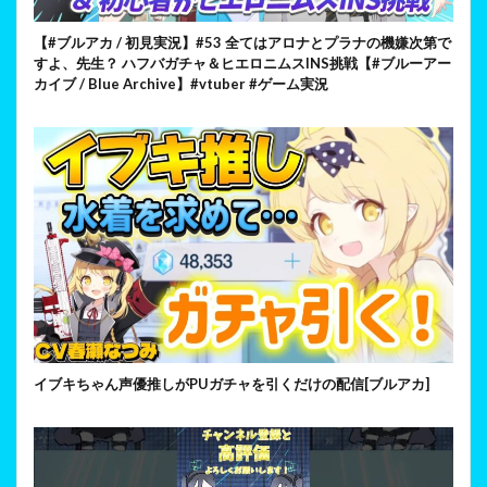
【#ブルアカ / 初見実況】#53 全てはアロナとプラナの機嫌次第で
すよ、先生？ ハフバガチャ＆ヒエロニムスINS挑戦【#ブルーアー
カイブ / Blue Archive】#vtuber #ゲーム実況
イブキちゃん声優推しがPUガチャを引くだけの配信[ブルアカ]