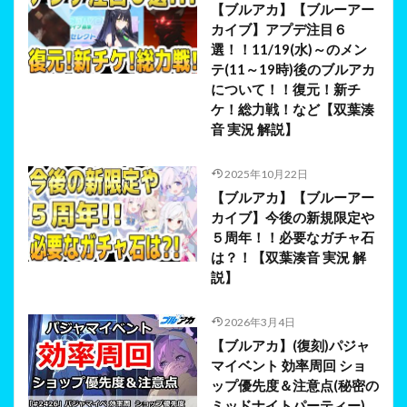
【ブルアカ】【ブルーアー
カイブ】アプデ注目６
選！！11/19(水)～のメン
テ(11～19時)後のブルアカ
について！！復元！新チ
ケ！総力戦！など【双葉湊
音 実況 解説】
2025年10月22日
【ブルアカ】【ブルーアー
カイブ】今後の新規限定や
５周年！！必要なガチャ石
は？！【双葉湊音 実況 解
説】
2026年3月4日
【ブルアカ】(復刻)パジャ
マイベント 効率周回 ショ
ップ優先度＆注意点(秘密の
ミッドナイトパーティー)