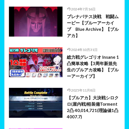
2024年7月16日
プレナパテス決戦 戦闘ム
ービー【ブルーアーカイ
ブ Blue Archive】【ブル
アカ】
2024年10月31日
総力戦グレゴリオ Insane 1
凸簡単攻略【3周年新規先
生のブルアカ攻略】【ブル
ーアーカイブ】
2025年11月8日
【ブルアカ】大決戦シロク
ロ(屋内戦)軽装備Torment
2凸 40,014,721(理論値1凸
4007.7)