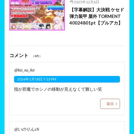
2025年12月6日
【字幕解説】大決戦 ケセド
弾力装甲 屋外 TORMENT
40024801pt【ブルアカ】
コメント
（4件）
@ko_su_ko
2026年1月18日 7:13 PM
指が邪魔でホシノの移動が見えなくて難しい笑
返信
@いのりんch