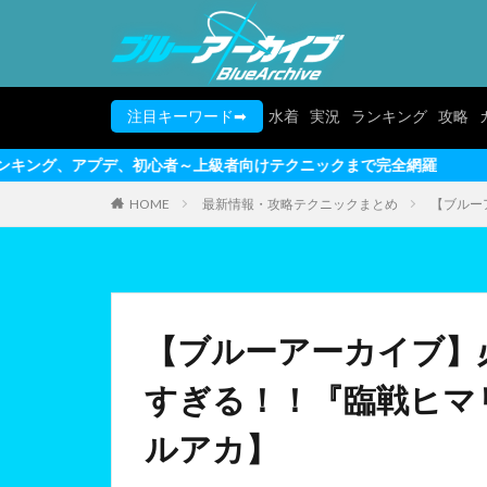
注目キーワード➡
水着
実況
ランキング
攻略
者～上級者向けテクニックまで完全網羅
HOME
最新情報・攻略テクニックまとめ
【ブルー
【ブルーアーカイブ】
すぎる！！『臨戦ヒマ
ルアカ】