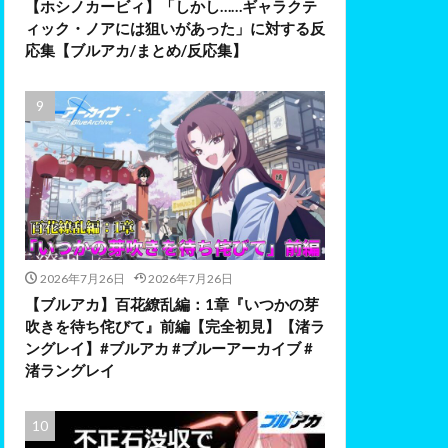
【ホシノカービィ】「しかし……ギャラクテ
ィック・ノアには狙いがあった」に対する反
応集【ブルアカ/まとめ/反応集】
2026年7月26日
2026年7月26日
【ブルアカ】百花繚乱編：1章『いつかの芽
吹きを待ち侘びて』前編【完全初見】【渚ラ
ングレイ】#ブルアカ #ブルーアーカイブ #
渚ラングレイ