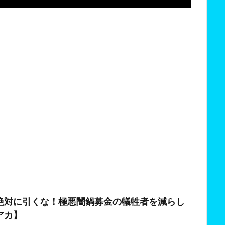
絶対に引くな！極悪闇鍋募金の犠牲者を減らし
アカ】