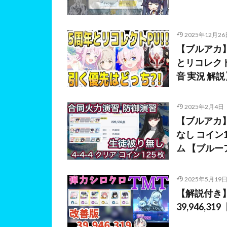
2025年12月26
【ブルアカ
とリコレク
音 実況 解説
2025年2月4日
【ブルアカ】
なし コイン1
ム 【ブル
2025年5月19
【解説付き】シ
39,946,3