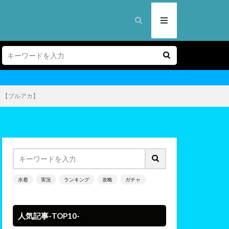
！【ブルアカ】
水着
実況
ランキング
攻略
ガチャ
人気記事-TOP10-