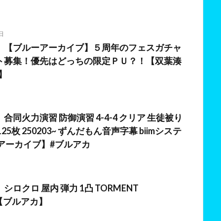
日
】【ブルーアーカイブ】５周年のフェスガチャ
ト募集！優先はどっちの限定ＰＵ？！【双葉湊
】
合同火力演習 防御演習 4-4-4 クリア 生徒被り
25枚 250203~ ずんだもん音声字幕 biimシステ
ーアーカイブ】#ブルアカ
日
ロクロ 屋内 弾力 1凸 TORMENT
19【ブルアカ】