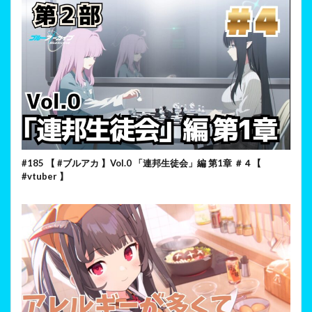
#185 【 #ブルアカ 】Vol.0 「連邦生徒会」編 第1章 ＃４【
#vtuber 】