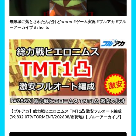
無限城に落とされたんだけどｗｗｗ #ゲーム実況 #ブルアカ #ブル
ーアーカイブ #shorts
【ブルアカ】総力戦ヒエロニムス TMT1凸 激安フルオート編成
(39,832,079/TORMENT/202608/市街地)【ブルーアーカイブ】