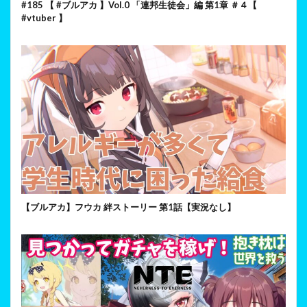
#185 【 #ブルアカ 】Vol.0 「連邦生徒会」編 第1章 ＃４【
#vtuber 】
【ブルアカ】フウカ 絆ストーリー 第1話【実況なし】