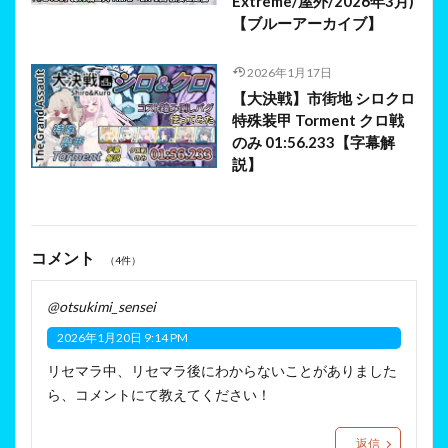
Extreme/屋外/2026年3月)
【ブルーアーカイブ】
2026年1月17日
【大決戦】市街地 シロクロ
特殊装甲 Torment クロ戦
のみ 01:56.233【字幕解
説】
コメント
（4件）
@otsukimi_sensei
2026年1月20日 9:14 PM
リセマラ中、リセマラ後にわからないことがありました
ら、コメントにて教えてください！
返信