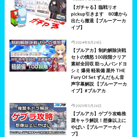
【ガチャる】臨戦リオ
pickup引きます 80連から
出たら撤退【ブルーアーカ
イブ】
2024年8月24日
【ブルアカ】制約解除決戦
セトの憤怒 100段階クリア
素材全回収 助っ人バンドヨ
シミ 爆発 軽装備 屋外 THE
Fury Of Set ずんだもん音
声字幕解説 【ブルーアーカ
イブ】#ブルアカ
2025年5月26日
【ブルアカ】ゲブラ攻略推
奨キャラ解説！想像以上に
やばい【ブルーアーカイ
ブ】