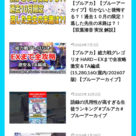
【ブルアカ】【ブルーアー
カイブ】引かないと後悔す
る？！過去１０月の限定！
逃した先生の末路は？！
【双葉湊音 実況 解説】
2026年7月1日
【ブルアカ】総力戦グレゴ
リオ HARD～EXまで全攻略
激安＆TA編成
(15,280,160/屋内/202607
版) 【ブルーアーカイブ】
2025年10月2日
語録の汎用性が高すぎる生
徒ランキング #ブルアカ #
ブルーアーカイブ
2026年1月28日