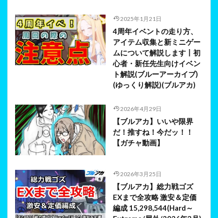
2025年1月21日
4周年イベントの走り方、
アイテム収集と新ミニゲー
ムについて解説します丨初
心者・新任先生向けイベン
ト解説(ブルーアーカイブ)
(ゆっくり解説)(ブルアカ)
2026年4月29日
【ブルアカ】いいや限界
だ！推すね！今だッ！！
【ガチャ動画】
2026年3月25日
【ブルアカ】総力戦ゴズ
EXまで全攻略 激安＆定価
編成 15,298,544(Hard～