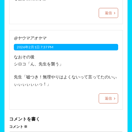
返信
@ヤウマアオヤマ
2026年2月1日 7:37 PM
なおその後
シロコ「ん、先生を襲う」
先生「嘘つき！無理やりはよくないって言ってたのいぃ
ぃぃぃぃぃぃっ！」
返信
コメントを書く
コメント
※