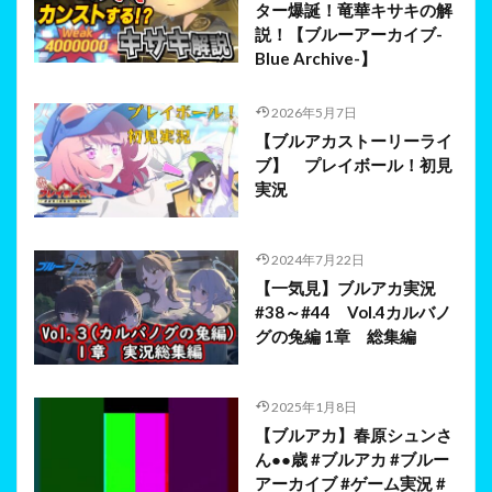
ター爆誕！竜華キサキの解
説！【ブルーアーカイブ-
Blue Archive-】
2026年5月7日
【ブルアカストーリーライ
ブ】 プレイボール！初見
実況
2024年7月22日
【一気見】ブルアカ実況
#38～#44 Vol.4カルバノ
グの兔編 1章 総集編
2025年1月8日
【ブルアカ】春原シュンさ
ん●●歳 #ブルアカ #ブルー
アーカイブ #ゲーム実況 #