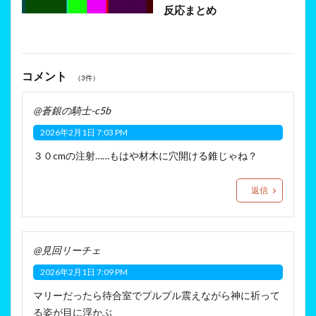
反応まとめ
コメント
（3件）
@蒼銀の騎士-c5b
2026年2月1日 7:03 PM
３０cmの注射……もはや材木に穴開ける錐じゃね？
返信
@見回リーチェ
2026年2月1日 7:09 PM
マリーだったら待合室でプルプル震えながら神に祈って
る姿が目に浮かぶ