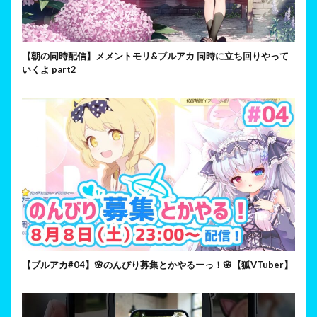
【朝の同時配信】メメントモリ&ブルアカ 同時に立ち回りやって
いくよ part2
【ブルアカ#04】🌸のんびり募集とかやるーっ！🌸【狐VTuber】