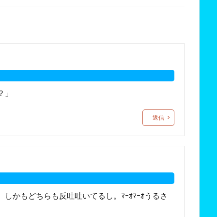
？」
返信
しかもどちらも反吐吐いてるし。ﾏｰｵﾏｰｵうるさ