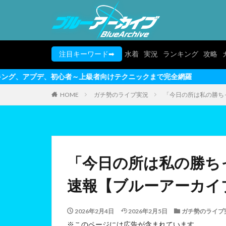
注目キーワード➡
水着
実況
ランキング
攻略
者～上級者向けテクニックまで完全網羅
HOME
ガチ勢のライブ実況
「今日の所は私の勝ち
「今日の所は私の勝ち
速報【ブルーアーカイ
2026年2月4日
2026年2月5日
ガチ勢のライブ
※このページには広告が含まれています