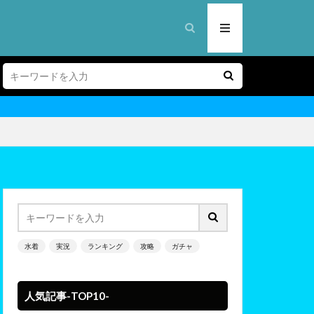
水着
実況
ランキング
攻略
ガチャ
人気記事-TOP10-