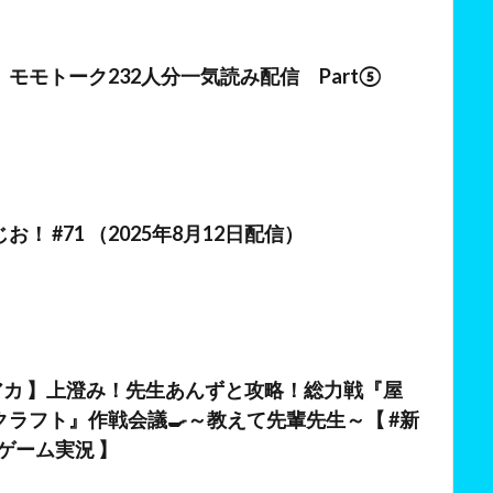
日
モモトーク232人分一気読み配信 Part⑤
日
！ #71 （2025年8月12日配信）
ルアカ 】上澄み！先生あんずと攻略！総力戦『屋
ラフト』作戦会議🍳～教えて先輩先生～【 #新
/ #ゲーム実況 】