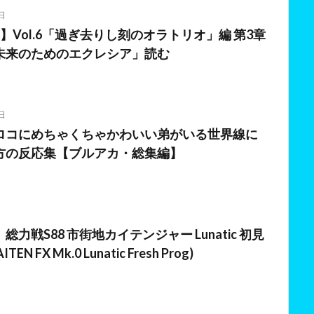
日
】Vol.6「過ぎ去りし刻のオラトリオ」編 第3章
未来のためのエクレシア」読む
日
ロコにめちゃくちゃかわいい弟がいる世界線に
方の反応集【ブルアカ・総集編】
日
力戦S88 市街地カイテンジャー Lunatic 初見
EN FX Mk.0 Lunatic Fresh Prog)