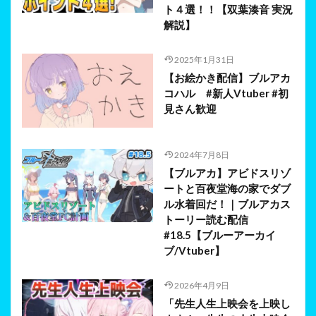
ト４選！！【双葉湊音 実況
解説】
2025年1月31日
【お絵かき配信】ブルアカ
コハル #新人Vtuber #初
見さん歓迎
2024年7月8日
【ブルアカ】アビドスリゾ
ートと百夜堂海の家でダブ
ル水着回だ！｜ブルアカス
トーリー読む配信
#18.5【ブルーアーカイ
ブ/Vtuber】
2026年4月9日
「先生人生上映会を上映し