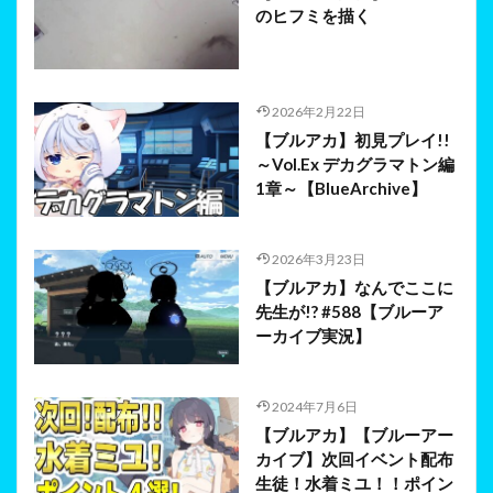
のヒフミを描く
2026年2月22日
【ブルアカ】初見プレイ!!
～Vol.Ex デカグラマトン編
1章～【BlueArchive】
2026年3月23日
【ブルアカ】なんでここに
先生が!? #588【ブルーア
ーカイブ実況】
2024年7月6日
【ブルアカ】【ブルーアー
カイブ】次回イベント配布
生徒！水着ミユ！！ポイン