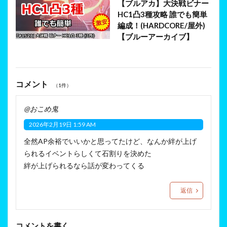
【ブルアカ】大決戦ビナー
HC1凸3種攻略 誰でも簡単
編成！(HARDCORE/屋外)
【ブルーアーカイブ】
コメント
（1件）
@おこめ鬼
2026年2月19日 1:59 AM
全然AP余裕でいいかと思ってたけど、なんか絆が上げ
られるイベントらしくて石割りを決めた
絆が上げられるなら話が変わってくる
返信
コメントを書く