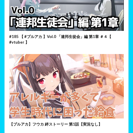
#185 【 #ブルアカ 】Vol.0 「連邦生徒会」編 第1章 ＃４【
#vtuber 】
【ブルアカ】フウカ 絆ストーリー 第1話【実況なし】