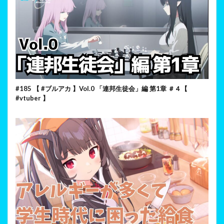
#185 【 #ブルアカ 】Vol.0 「連邦生徒会」編 第1章 ＃４【
#vtuber 】