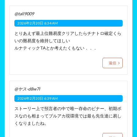
@tall9009
2026年2月20日 6:34 AM
とりあえず最上位難易度クリアしたらチナトロ確定くら
いの難易度を維持してほしい
ルナティックTAとか考えたくもない．．．
返信
@ヤス-d8w7l
2026年2月20日 6:39 AM
ストーリー上で預言者の中で唯一存命のビナー、初期ボ
スなのも相まってブルアカ現環境では最も先生達に易し
くなりましたね。