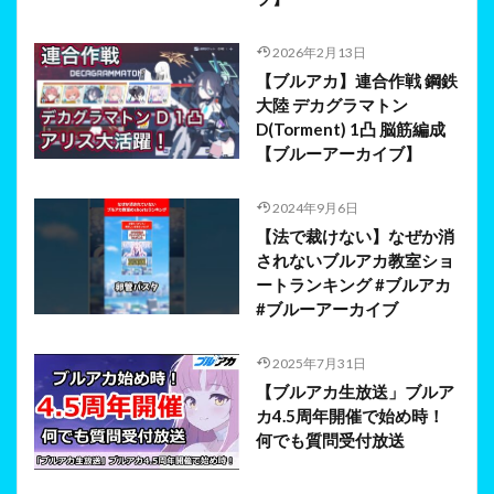
2026年2月13日
【ブルアカ】連合作戦 鋼鉄
大陸 デカグラマトン
D(Torment) 1凸 脳筋編成
【ブルーアーカイブ】
2024年9月6日
【法で裁けない】なぜか消
されないブルアカ教室ショ
ートランキング #ブルアカ
#ブルーアーカイブ
2025年7月31日
【ブルアカ生放送」ブルア
カ4.5周年開催で始め時！
何でも質問受付放送