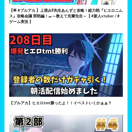
【🌟 #ブルアカ 】上澄み⁉先生あんずと攻略！総力戦『ヒエロニム
ス』攻略会議 実戦編！🍳～教えて先輩先生～【 #新人vtuber / #
ゲーム実況 】
【ブルアカ】ヒエロtmt勝ったよ！！イベストいくかぁぁ？