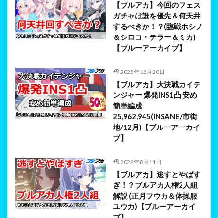
【ブルアカ】今回のフェス
ガチャは誰を優先＆何天井
するべきか！？(臨戦ホシノ
＆シロコ・テラー＆ミカ)
【ブルーアーカイブ】
2025年12月20日
【ブルアカ】大決戦カイテ
ンジャー 爆発INS1凸 安め
簡単編成
25,962,945(INSANE/市街
地/12月)【ブルーアーカイ
ブ】
2024年8月11日
【ブルアカ】逃すとやばす
ぎ！？ブルアカ人権2人組
解説 (正月フウカ＆体操服
ユウカ)【ブルーアーカイ
ブ】