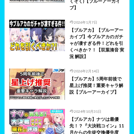
くそく)【ブルーアーカイ
ブ】
2026年1月7日
【ブルアカ】【ブルーアー
カイブ】今ブルアカのガチ
ャが凄すぎる件！どれを引
くべきか？！【双葉湊音 実
況 解説】
2026年2月14日
【ブルアカ】5周年前後で
星上げ推奨！重要キャラ解
説【ブルーアーカイブ】
2024年10月31日
【ブルアカ】ナツは最優
先！？『大決戦コイン』11
月からの生徒交換優先度