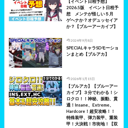
【イベント日程予想】
2026.5版 イベント日程予
想 メンテが怪しい５月
ゲヘナか？オデュッセイア
か？【ブルーアーカイブ】
2024年9月8日
SPECIALキャラSDモーショ
ンまとめ【ブルアカ】
2026年1月15日
【ブルアカ】【ブルーアー
カイブ】３分でわかる！シ
ロクロ！！神秘、振動、貫
通！Insane、Extreme、
Hardcore！超安攻略！！
特殊装甲、弾力装甲、重装
甲！大決戦！市街地！【双