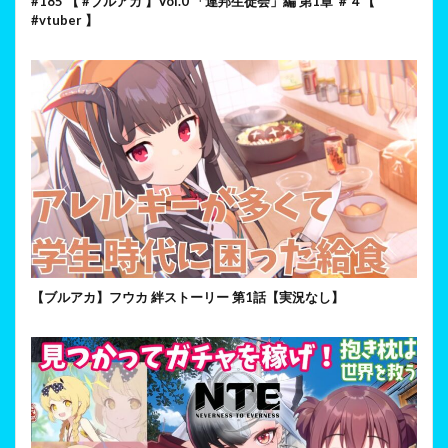
#185 【 #ブルアカ 】Vol.0 「連邦生徒会」編 第1章 ＃４【
#vtuber 】
【ブルアカ】フウカ 絆ストーリー 第1話【実況なし】