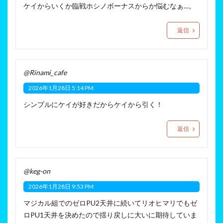
ケイからいくか臨戦ホシノボーナスからか悩むなぁ…。
返信
@Rinami_cafe
2026年1月28日 5:14 PM
シンプルにケイが好きだからケイから引く！
返信
@keg-on
2026年1月28日 9:53 PM
マジカル組でのゼロPU2天井に続いてリオヒマリでもゼ
ロPU1天井を決めたので揺り戻しに大いに期待していま