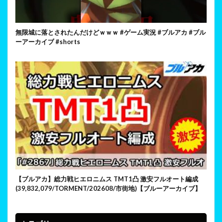
無限城に落とされたんだけどｗｗｗ #ゲーム実況 #ブルアカ #ブル
ーアーカイブ #shorts
【ブルアカ】総力戦ヒエロニムス TMT1凸 激安フルオート編成
(39,832,079/TORMENT/202608/市街地)【ブルーアーカイブ】