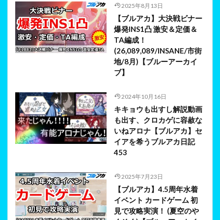
2025年8月13日
【ブルアカ】大決戦ビナー
爆発INS1凸 激安＆定価＆
TA編成！
(26,089,089/INSANE/市街
地/8月)【ブルーアーカイ
ブ】
2024年10月16日
キキョウも出すし解説動画
も出す、クロカゲに容赦な
いねアロナ【ブルアカ】セ
イアを希うブルアカ日記
453
2025年7月23日
【ブルアカ】4.5周年水着
イベント カードゲーム 初
見で攻略実演！ (夏空のや