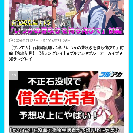
2026年7月26日
2026年7月26日
【ブルアカ】百花繚乱編：1章『いつかの芽吹きを待ち侘びて』前
編【完全初見】【渚ラングレイ】#ブルアカ #ブルーアーカイブ #
渚ラングレイ