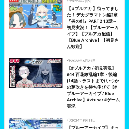
2025年2月5日
【 #ブルアカ 】待ってまし
た！ デカグラマトン編2章
『炎の剣』PART2 13話～
初見実況！【ブルーアーカ
イブ】【ブルアカ配信】
【Blue Archive】【初見さ
ん歓迎】
2026年6月24日
【#ブルアカ / 初見実況】
#44 百花繚乱編1章・後編
(14話～ラストまで) いつか
の芽吹きを待ち侘びて【#
ブルーアーカイブ / Blue
Archive】#vtuber #ゲーム
実況
2024年9月11日
【ブルーアーカイブ】まっ