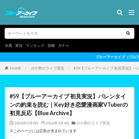
水着
実況
ランキング
攻略
ガチャ
ブルーアーカイブ（ブルアカ）の最新情報を動画形式でお届け
HOME
ガチ勢のライブ実況
#59【ブルーアーカイブ 初見実況】バレン
#59【ブルーアーカイブ 初見実況】バレンタイ
ンの約束を読む｜Key好き恋愛漫画家VTuberの
初見反応【Blue Archive】
2026年3月4日
2026年3月4日
ガチ勢のライブ実況
※このページには広告が含まれています