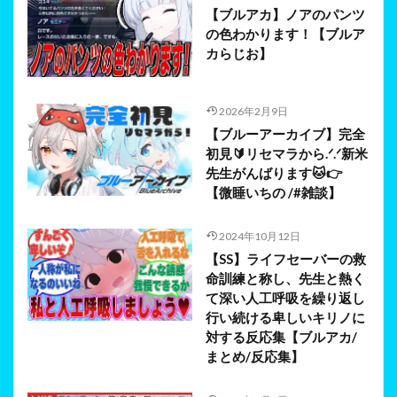
【ブルアカ】ノアのパンツ
の色わかります！【ブルア
カらじお】
2026年2月9日
【ブルーアーカイブ】完全
初見🔰リセマラから.ᐟ.ᐟ新米
先生がんばります🐱👉
【微睡いちの /#雑談】
2024年10月12日
【SS】ライフセーバーの救
命訓練と称し、先生と熱く
て深い人工呼吸を繰り返し
行い続ける卑しいキリノに
対する反応集【ブルアカ/
まとめ/反応集】