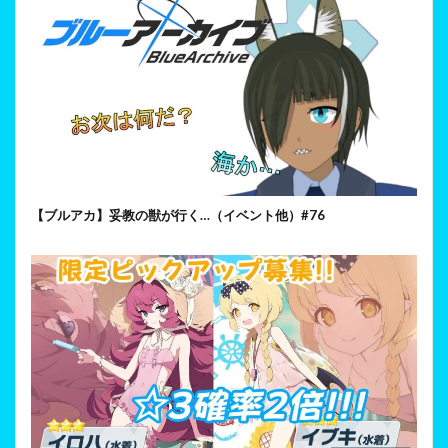
【ブルアカ】妥教の獣が行く…（イベント他）#76