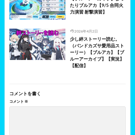
たりブルアカ【9/5 合同火
力演習 射撃演習】
2026年4月2日
少し絆ストーリー読む。
（バンドカズサ愛用品スト
ーリー）【ブルアカ】【ブ
ルーアーカイブ】【実況】
【配信】
コメントを書く
コメント
※