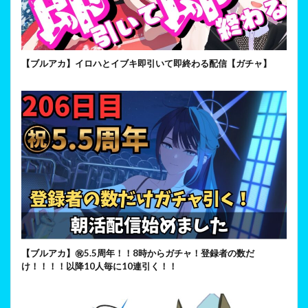
【ブルアカ】イロハとイブキ即引いて即終わる配信【ガチャ】
【ブルアカ】㊗5.5周年！！8時からガチャ！登録者の数だ
け！！！！以降10人毎に10連引く！！