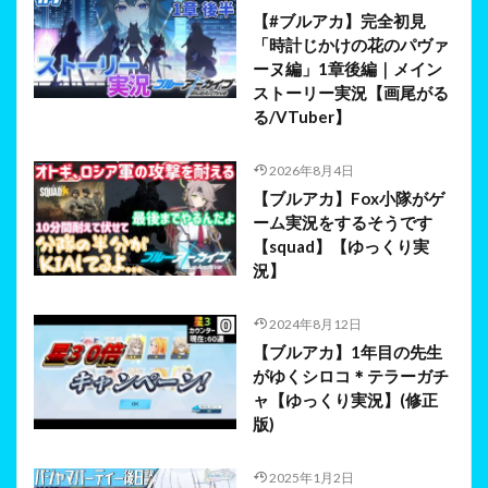
【#ブルアカ】完全初見
「時計じかけの花のパヴァ
ーヌ編」1章後編｜メイン
ストーリー実況【画尾がる
る/VTuber】
2026年8月4日
【ブルアカ】Fox小隊がゲ
ーム実況をするそうです
【squad】【ゆっくり実
況】
2024年8月12日
【ブルアカ】1年目の先生
がゆくシロコ＊テラーガチ
ャ【ゆっくり実況】(修正
版)
2025年1月2日