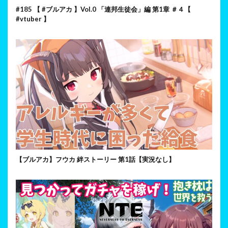
#185 【 #ブルアカ 】Vol.0 「連邦生徒会」編 第1章 ＃４【
#vtuber 】
【ブルアカ】フウカ 絆ストーリー 第1話【実況なし】