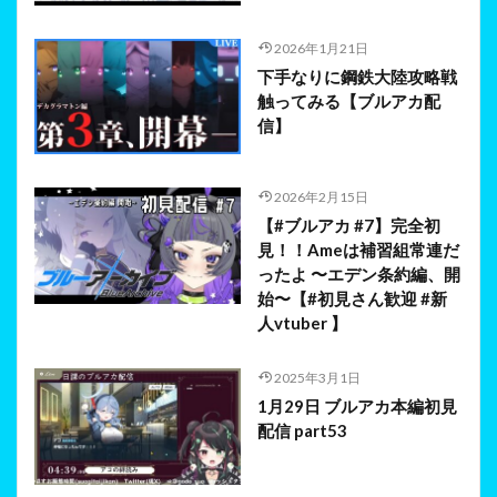
2026年1月21日
下手なりに鋼鉄大陸攻略戦
触ってみる【ブルアカ配
信】
2026年2月15日
【#ブルアカ #7】完全初
見！！Ameは補習組常連だ
ったよ 〜エデン条約編、開
始〜【#初見さん歓迎 #新
人vtuber 】
2025年3月1日
1月29日 ブルアカ本編初見
配信 part53