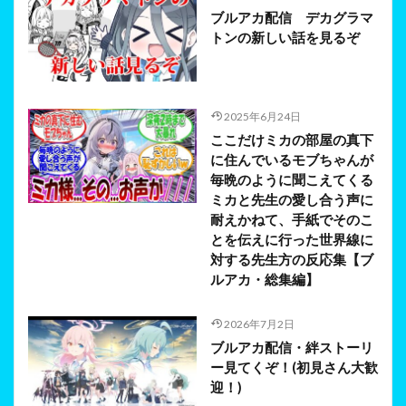
ブルアカ配信 デカグラマ
トンの新しい話を見るぞ
2025年6月24日
ここだけミカの部屋の真下
に住んでいるモブちゃんが
毎晩のように聞こえてくる
ミカと先生の愛し合う声に
耐えかねて、手紙でそのこ
とを伝えに行った世界線に
対する先生方の反応集【ブ
ルアカ・総集編】
2026年7月2日
ブルアカ配信・絆ストーリ
ー見てくぞ！(初見さん大歓
迎！)