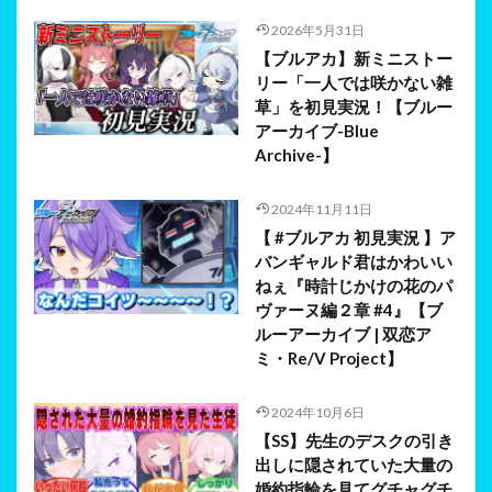
2026年5月31日
【ブルアカ】新ミニストー
リー「一人では咲かない雑
草」を初見実況！【ブルー
アーカイブ-Blue
Archive-】
2024年11月11日
【 #ブルアカ 初見実況 】ア
バンギャルド君はかわいい
ねぇ『時計じかけの花のパ
ヴァーヌ編２章 #4』【ブ
ルーアーカイブ | 双恋ア
ミ・Re/V Project】
2024年10月6日
【SS】先生のデスクの引き
出しに隠されていた大量の
婚約指輪を見てグチャグチ