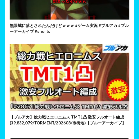
無限城に落とされたんだけどｗｗｗ #ゲーム実況 #ブルアカ #ブル
ーアーカイブ #shorts
【ブルアカ】総力戦ヒエロニムス TMT1凸 激安フルオート編成
(39,832,079/TORMENT/202608/市街地)【ブルーアーカイブ】