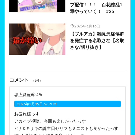
ブ配信！！！ 百花繚乱1
章やっていく！ #25
2025年1月16日
【ブルアカ】雛見沢症候群
を発症する名取さな【名取
さな/切り抜き】
コメント
（1件）
@上条当麻-k5r
2026年2月19日 6:39 PM
お疲れ様っす
アカイブ視聴、今回も楽しかったっす
ヒナ&キサキの誕生日セリフもミニストも良かったっす