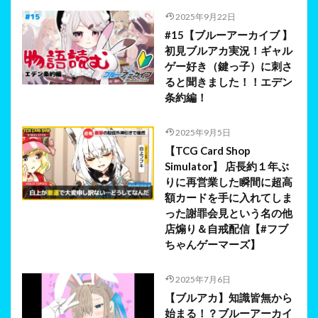
2025年9月22日
#15【ブルーアーカイブ 】
初見ブルアカ実況！ギャル
ゲー好き（鍵っ子）に刺さ
ると聞きました！！エデン
条約編！
2025年9月5日
【TCG Card Shop
Simulator】 店長約１年ぶ
りに再営業した瞬間に超高
額カードを手に入れてしま
った謝罪会見という名の他
店煽り＆自戒配信【#フブ
ちゃんゲーマーズ】
2025年7月6日
【ブルアカ】知識皆無から
始まる！？ブルーアーカイ