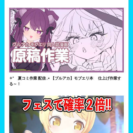
✧* 夏コミ作業 配信 .⋆ 【ブルアカ】モブエリ本 仕上げ作業す
る～！