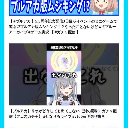
【 #ブルアカ 】5.5周年記念配信3日目♡イベントのミニゲームで
遊ぶ♡ブルアカ版ムシキング！？やったことないけどｗ #ブルー
アーカイブ #ゲーム実況 【 #ガチャ配信 】
【ブルアカ】リオがどうしても出てこない（別の意味）ガチャ配
信【フェスガチャ】 #せなりるライブ #vtuber #切り抜き