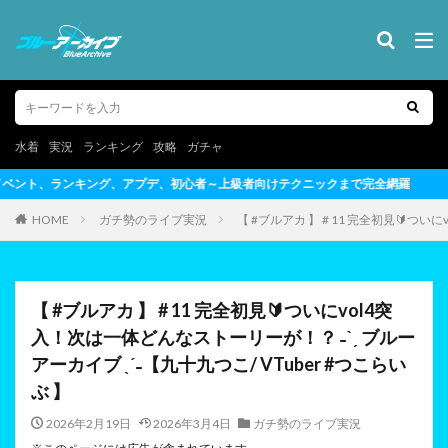
水着
実況
ランキング
攻略
ガチャ
～上級者向けテクニックまで完全網羅
HOME
ガチ勢のライブ実況
【 #ブルアカ 】 # 11 完全初見🔰つい
【 #ブルアカ 】 # 11 完全初見🔰ついにvol4突
入！次は一体どんなストーリーが！？ ˗ˋˏ ブルー
アーカイブ ˎˊ˗【九十九つこ/ VTuber #つこらい
ぶ 】
2026年2月19日
2026年3月4日
ガチ勢のライブ実況