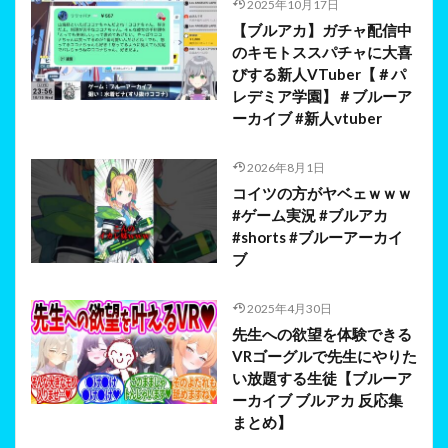
2025年10月17日
【ブルアカ】ガチャ配信中
のキモトススパチャに大喜
びする新人VTuber【＃パ
レデミア学園】＃ブルーア
ーカイブ #新人vtuber
2026年8月1日
コイツの方がヤベェｗｗｗ
#ゲーム実況 #ブルアカ
#shorts #ブルーアーカイ
ブ
2025年4月30日
先生への欲望を体験できる
VRゴーグルで先生にやりた
い放題する生徒【ブルーア
ーカイブ ブルアカ 反応集
まとめ】