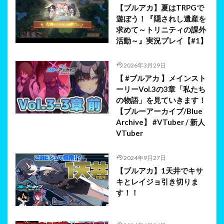
【ブルアカ】夏はTRPGで
遊ぼう！『隠されし遺産を
求めて～トリニティの課外
活動～』実況プレイ【#1】
2026年3月29日
【 #ブルアカ 】メインスト
ーリーVol.3の3章「私たち
の物語」を見ていきます！
【ブルーアーカイブ/Blue
Archive】 #VTuber / 新人
VTuber
2024年9月27日
【ブルアカ】1天井でキサ
キとレイジョ引き切りま
す！！