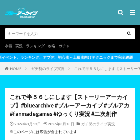
水着
実況
ランキング
攻略
ガチャ
心者～上級者向けテクニックまで完全網羅
HOME
ガチ勢のライブ実況
これで半５６しにします【ストーリーアーカイブ
これで半５６しにします【ストーリーアーカイ
ブ】#bluearchive #ブルーアーカイブ #ブルアカ
#fanmadegames #ゆっくり実況 #二次創作
2026年3月13日
2026年3月13日
ガチ勢のライブ実況
※このページには広告が含まれています