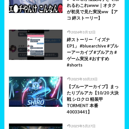
れるわこれwww｜オタク
が初見で見た実況ww 【ア
コ 絆ストーリー】
2026年3月12日
絆ストーリー「イズナ
EP1」 #bluearchive #ブル
ーアーカイブ #ブルアカ #
ゲーム実況 #おすすめ
#shorts
2025年10月23日
【ブルーアーカイブ】まっ
たりブルアカ【10/20 大決
戦 シロクロ 軽装甲
TORMENT 本番
40033441】
2025年5月27日