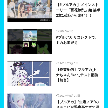
【#ブルアカ 】メインスト
ーリー「百花繚乱」編 後半
2章16話から 読む！！
2026年1月3日
#ブルアカ リコレクトで、
ミカお出迎え
2026年3月5日
【作業配信】ブルアカ_ヒ
ナちゃんSkeb_テスト配信
【無言】
2024年8月29日
【ブルアカ】”生塩ノア”の
メモロビが湿度高すぎて溺