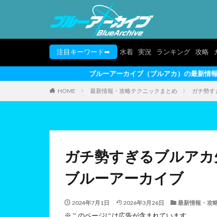
注目キーワード➡
水着
実況
ランキング
攻略
ブルーアーカイブ（ブルアカ）の最新情報を動画形式でお届けしま
HOME
最新情報・攻略テクニックまとめ
ガチ勢す
ガチ勢すぎるブルアカ先
ブルーアーカイブ
2024年7月1日
2026年3月26日
最新情報・攻
※このページには広告が含まれています