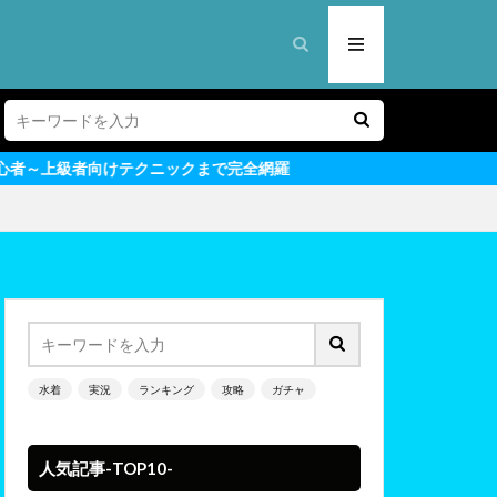
ックまで完全網羅
水着
実況
ランキング
攻略
ガチャ
人気記事-TOP10-