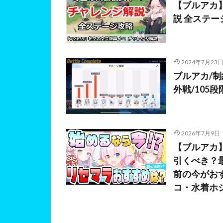
【ブルアカ
説 全ステー
2024年7月23
ブルアカ/制約
外戦/105
2026年7月9日
【ブルアカ
引くべき？
前の今がお
コ・水着ホ