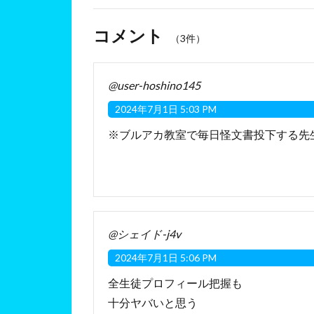
コメント
（3件）
@user-hoshino145
2024年7月1日 5:03 PM
※ブルアカ教室で毎日怪文書投下する先
@シェイド-j4v
2024年7月1日 5:06 PM
全生徒プロフィール把握も
十分ヤバいと思う