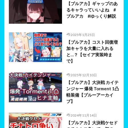
【ブルアカ】ギャップのあ
るキャラっていいよね #
ブルアカ #ゆっくり解説
2025年1月25日
【ブルアカ】コスト回復増
加キャラを大量に入れる
と…？【セイア実装時ま
で】
2025年12月10日
【ブルアカ】大決戦 カイテ
ンジャー 爆発 Torment 1凸
軽装備【ブルーアーカイ
ブ】
2024年11月14日
【ブルアカ】大決戦ケセド