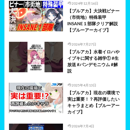
2024年12月16日
【ブルアカ】大決戦ビナー
（市街地）特殊装甲
INSANE１部隊クリア解説
【ブルーアーカイブ】
2026年7月27日
【ブルアカ】水着イロハや
イブキに関する雑学① #生
放送 #パンデモニウム #解
説
2025年4月13日
【ブルアカ】現在の環境で
実は重要！？再評価したい
キャラまとめ【ブルーアー
カイブ】
2026年7月4日