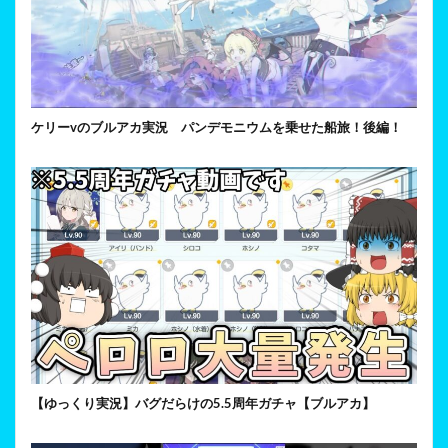
ケリーvのブルアカ実況 パンデモニウムを乗せた船旅！後編！
【ゆっくり実況】バグだらけの5.5周年ガチャ【ブルアカ】