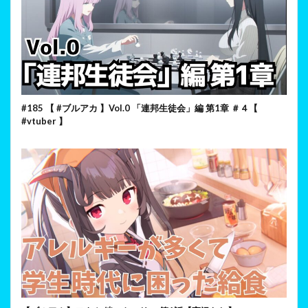
#185 【 #ブルアカ 】Vol.0 「連邦生徒会」編 第1章 ＃４【
#vtuber 】