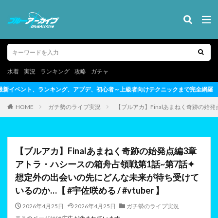
水着
実況
ランキング
攻略
ガチャ
、初心者～上級者向けテクニックまで完全網羅
HOME
ガチ勢のライブ実況
【ブルアカ】Finalあまねく奇跡の始発
【ブルアカ】Finalあまねく奇跡の始発点編3章
アトラ・ハシースの箱舟占領戦第1話~第7話✦
想定外の出会いの先にどんな未来が待ち受けて
いるのか…【 #宇佐咲める / #vtuber 】
2026年4月25日
2026年4月25日
ガチ勢のライブ実況