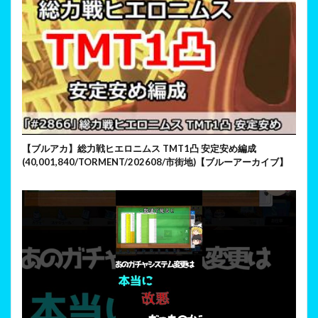
【ブルアカ】総力戦ヒエロニムス TMT1凸 安定安め編成
(40,001,840/TORMENT/202608/市街地)【ブルーアーカイブ】