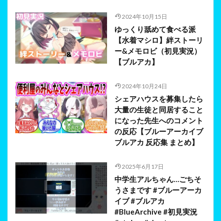
2024年10月15日
ゆっくり舐めて食べる派
【水着マシロ】絆ストーリ
ー&メモロビ（初見実況）
【ブルアカ】
2024年10月24日
シェアハウスを募集したら
大量の生徒と同居すること
になった先生へのコメント
の反応【ブルーアーカイブ
ブルアカ 反応集 まとめ】
2025年6月17日
中学生アルちゃん…ごちそ
うさまです #ブルーアーカ
イブ #ブルアカ
#BlueArchive #初見実況