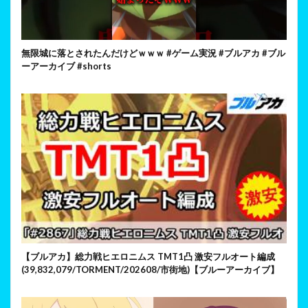
無限城に落とされたんだけどｗｗｗ #ゲーム実況 #ブルアカ #ブル
ーアーカイブ #shorts
【ブルアカ】総力戦ヒエロニムス TMT1凸 激安フルオート編成
(39,832,079/TORMENT/202608/市街地)【ブルーアーカイブ】