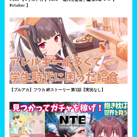
#vtuber 】
【ブルアカ】フウカ 絆ストーリー 第1話【実況なし】