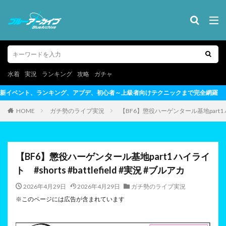
水着
実況
ランキング
攻略
ガチャ
初心者～上級者向けテクニックまで完全網羅
HOME
ガチ勢のライブ実況
【BF6】懲役ハーゲンタール基地part1 ハイラ
【BF6】懲役ハーゲンタール基地part1 ハイライ
ト #shorts #battlefield #実況 #ブルアカ
2026年4月29日
2026年4月29日
ガチ勢のライブ実況
※このページには広告が含まれています