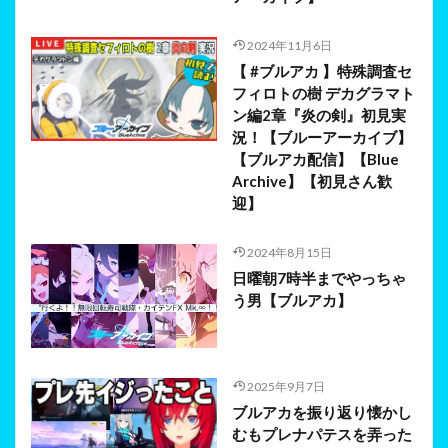
2024年11月6日
【 #ブルアカ 】特殊調査セ
フィロトの樹 デカグラマト
ン編2章『炎の剣』初見実
況！【ブルーアーカイブ】
【ブルアカ配信】【Blue
Archive】【初見さん歓
迎】
2024年8月15日
日曜朝7時半までやっちゃ
う男【ブルアカ】
2025年9月7日
ブルアカを振り返り懐かし
むもプレナパテスを弄った