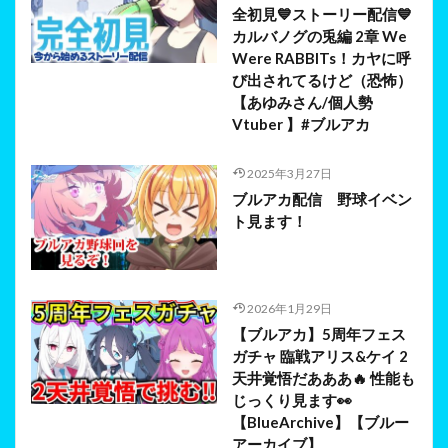
全初見💙ストーリー配信💙
カルバノグの兎編 2章 We
Were RABBITs！カヤに呼
び出されてるけど（恐怖）
【あゆみさん/個人勢
Vtuber 】#ブルアカ
2025年3月27日
ブルアカ配信 野球イベン
ト見ます！
2026年1月29日
【ブルアカ】5周年フェス
ガチャ 臨戦アリス&ケイ 2
天井覚悟だあああ🔥 性能も
じっくり見ます👀
【BlueArchive】【ブルー
アーカイブ】