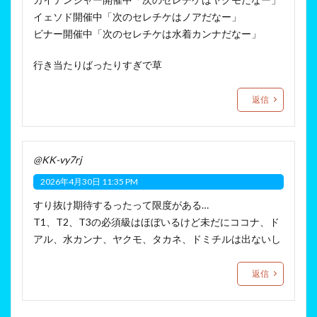
イェソド開催中「次のセレチケはノアだなー」
ビナー開催中「次のセレチケは水着カンナだなー」
行き当たりばったりすぎで草
返信
@KK-vy7rj
2026年4月30日 11:35 PM
すり抜け期待するったって限度がある…
T1、T2、T3の必須級はほぼいるけど未だにココナ、ド
アル、水カンナ、ヤクモ、タカネ、ドミチルは出ないし
返信