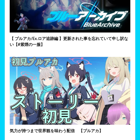
【 ブルアカ/Ex.ロア追跡編 】更新された事を忘れていて申し訳な
い【#紫煙の一服】
気力が持つまで世界観を味わう配信 【ブルアカ】