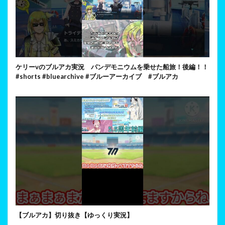
ケリーvのブルアカ実況 パンデモニウムを乗せた船旅！後編！！
#shorts #bluearchive #ブルーアーカイブ #ブルアカ
【ブルアカ】切り抜き【ゆっくり実況】