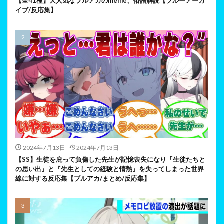
【全41種】大人気なブルアカのmeme、俗語解説【ブルーアーカ
イブ/反応集】
2024年7月13日
2024年7月13日
【SS】生徒を庇って負傷した先生が記憶喪失になり『生徒たちと
の思い出』と『先生としての経験と情熱』を失ってしまった世界
線に対する反応集【ブルアカ/まとめ/反応集】