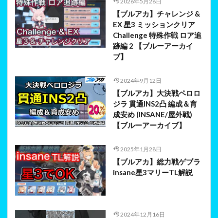
2026年5月28日
【ブルアカ】チャレンジ &
EX 星3 ミッションクリア
Challenge 特殊作戦 ロア追
跡編 2 【ブルーアーカイ
ブ】
2024年9月12日
【ブルアカ】大決戦ペロロ
ジラ 貫通INS2凸 編成＆育
成安め (INSANE/屋外戦)
【ブルーアーカイブ】
2025年1月28日
【ブルアカ】総力戦ゲブラ
insane星3マリーTL解説
2024年12月16日