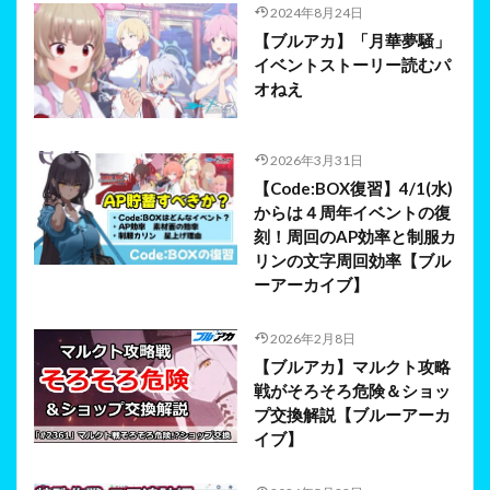
2024年8月24日
【ブルアカ】「月華夢騒」
イベントストーリー読むパ
オねえ
2026年3月31日
【Code:BOX復習】4/1(水)
からは４周年イベントの復
刻！周回のAP効率と制服カ
リンの文字周回効率【ブル
ーアーカイブ】
2026年2月8日
【ブルアカ】マルクト攻略
戦がそろそろ危険＆ショッ
プ交換解説【ブルーアーカ
イブ】