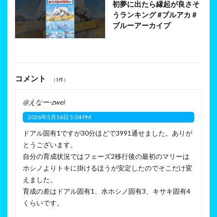
初夢に出たら縁起が良さそ
うランキング #ブルアカ #
ブルーアーカイブ
コメント
（1件）
@えなー-zwei
2026年5月16日 5:04 PM
ドアル固有1ですが30分ほどで3991通せました。ありが
とうございます。
自分の育成状況ではフェーズ2移行後の最初のマリーは
ホシノよりトキに掛けるほうが安定したのでそこだけ変
えました。
育成の差はドアル固有1、水ホシノ固有3、キサキ固有4
くらいです。