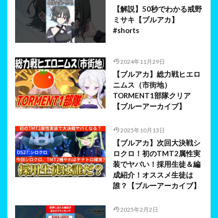
【解説】50秒でわかる戒野
ミサキ【ブルアカ】
#shorts
2024年11月29日
【ブルアカ】総力戦ヒエロ
ニムス（市街地）
TORMENT1部隊クリア
【ブルーアーカイブ】
2025年10月13日
【ブルアカ】次回大決戦シ
ロクロ！初のTMT2属性実
装でヤバい！採用生徒＆編
成紹介！オススメ生徒は
誰？【ブルーアーカイブ】
2025年2月2日