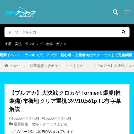
水着
実況
ランキング
攻略
ガチャ
、初心者～上級者向けテクニックまで完全網羅
HOME
最新情報・攻略テクニックまとめ
【ブルアカ】大決戦 クロカゲ T
【ブルアカ】大決戦 クロカゲ Torment 爆発(軽
装備) 市街地 クリア重視 39,910,561p TL有 字幕
解説
2026年5月16日
2026年5月16日
最新情報・攻略テクニックまとめ
※このページには広告が含まれています