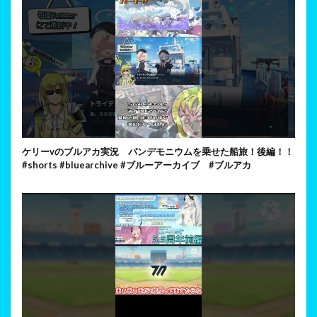
ケリーvのブルアカ実況 パンデモニウムを乗せた船旅！後編！！
#shorts #bluearchive #ブルーアーカイブ #ブルアカ