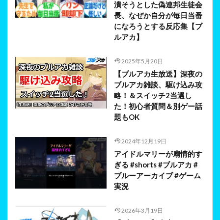
潰そうとした偽連邦生徒会
長、なぜか自分が毎日当番
になろうとする反応集【ブ
ルアカ】
2025年5月20日
【ブルアカ生放送】深夜の
ブルアカ雑談、駆け込み攻
略！＆スイッチ2当選し
た！初心者質問＆別ゲー話
題もOK
2024年12月19日
アイドルマリーが扇情的す
ぎる #shorts #ブルアカ #
ブルーアーカイブ #ゲーム
実況
2026年3月19日