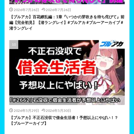
2026年7月26日
2026年7月26日
【ブルアカ】百花繚乱編：1章『いつかの芽吹きを待ち侘びて』前
編【完全初見】【渚ラングレイ】#ブルアカ #ブルーアーカイブ #
渚ラングレイ
2026年5月29日
2026年5月30日
【ブルアカ】不正石没収で借金生活者！予想以上にやばい！？
【ブルーアーカイブ】