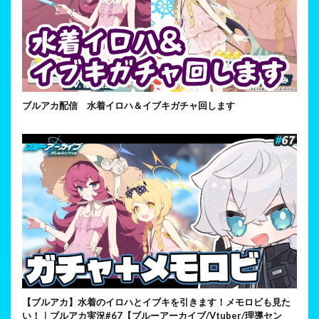
ブルアカ配信 水着イロハ＆イブキガチャ回します
【ブルアカ】水着のイロハとイブキを引きます！メモロビも見た
い！｜ブルアカ実況#67【ブルーアーカイブ/Vtuber/理導セン