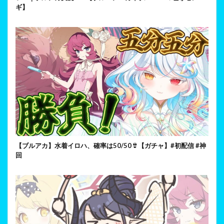
ギ】
【ブルアカ】水着イロハ、確率は50/50👙【ガチャ】#初配信 #神
回