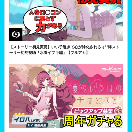
【ストーリー初見実況】いい子過ぎて心が浄化されるぅ!!絆スト
ーリー初見視聴『水着イブキ編』【ブルアカ】