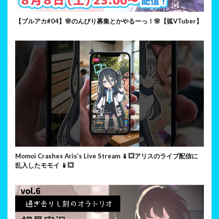
【ブルアカ#04】🌸のんびり募集とかやるーっ！🌸【狐VTuber】
Momoi Crashes Aris’s Live Stream 📱💥アリスのライブ配信に
乱入したモモイ 📱💥