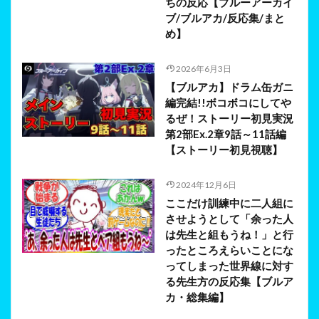
ちの反応【ブルーアーカイ
ブ/ブルアカ/反応集/まと
め】
2026年6月3日
【ブルアカ】ドラム缶ガニ
編完結!!ボコボコにしてや
るぜ！ストーリー初見実況
第2部Ex.2章9話～11話編
【ストーリー初見視聴】
2024年12月6日
ここだけ訓練中に二人組に
させようとして「余った人
は先生と組もうね！」と行
ったところえらいことにな
ってしまった世界線に対す
る先生方の反応集【ブルア
カ・総集編】