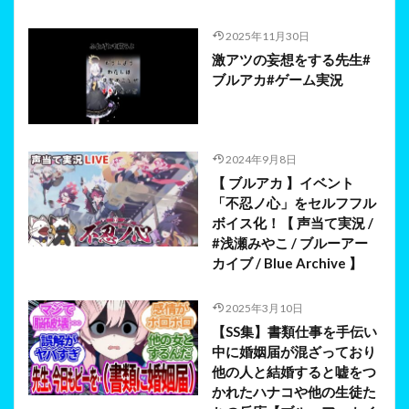
2025年11月30日
激アツの妄想をする先生#
ブルアカ#ゲーム実況
2024年9月8日
【 ブルアカ 】イベント
「不忍ノ心」をセルフフル
ボイス化！【 声当て実況 /
#浅瀬みやこ / ブルーアー
カイブ / Blue Archive 】
2025年3月10日
【SS集】書類仕事を手伝い
中に婚姻届が混ざっており
他の人と結婚すると嘘をつ
かれたハナコや他の生徒た