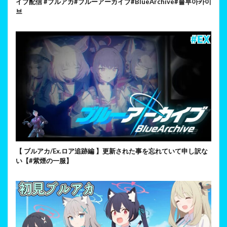
イブ配信 #ブルアカ#ブルーアーカイブ#BlueArchive#블루아카이
브
【 ブルアカ/Ex.ロア追跡編 】更新された事を忘れていて申し訳な
い【#紫煙の一服】