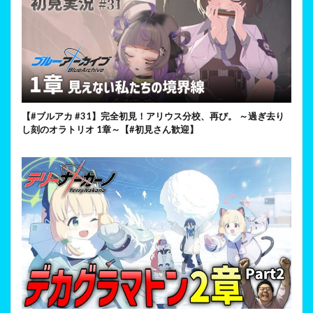
【#ブルアカ #31】完全初見！アリウス分校、再び。 ～過ぎ去り
し刻のオラトリオ 1章～【#初見さん歓迎】