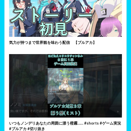
気力が持つまで世界観を味わう配信 【ブルアカ】
いつもノンデリあなたの周囲に漂う橙霧…… #shorts #ゲーム実況
#ブルアカ #切り抜き