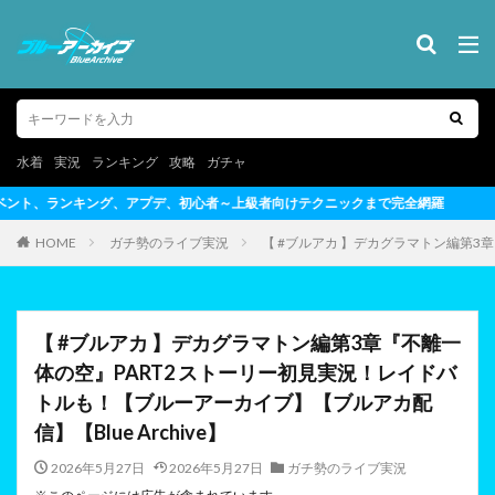
水着
実況
ランキング
攻略
ガチャ
上級者向けテクニックまで完全網羅
HOME
ガチ勢のライブ実況
【 #ブルアカ 】デカグラマトン編第3章
【 #ブルアカ 】デカグラマトン編第3章『不離一
体の空』PART2 ストーリー初見実況！レイドバ
トルも！【ブルーアーカイブ】【ブルアカ配
信】【Blue Archive】
2026年5月27日
2026年5月27日
ガチ勢のライブ実況