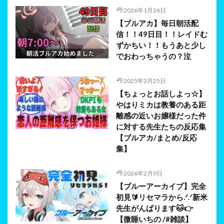
2026年1月26日
【ブルアカ】毎日朝活配
信！！49日目！！レイドむ
ずかちい！！もうあと少し
でおわっちゃうの？泣
2025年2月25日
【ちょっとお話しよっ☆】
やはりミカは教養のある距
離感の近いお嬢様だった件
に対する先生たちの反応集
【ブルアカ/まとめ/反応
集】
2026年2月9日
【ブルーアーカイブ】完全
初見🔰リセマラから.ᐟ.ᐟ新米
先生がんばります🐱👉
【微睡いちの /#雑談】