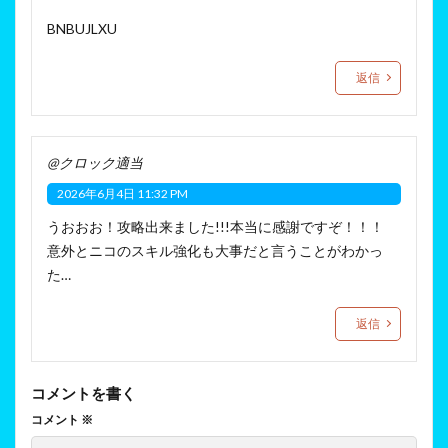
BNBUJLXU
返信
@クロック適当
2026年6月4日 11:32 PM
うおおお！攻略出来ました!!!本当に感謝ですぞ！！！
意外とニコのスキル強化も大事だと言うことがわかっ
た…
返信
コメントを書く
コメント
※