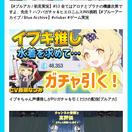
【#ブルアカ / 初見実況】#53 全てはアロナとプラナの機嫌次第で
すよ、先生？ ハフバガチャ＆ヒエロニムスINS挑戦【#ブルーアー
カイブ / Blue Archive】#vtuber #ゲーム実況
イブキちゃん声優推しがPUガチャを引くだけの配信[ブルアカ]