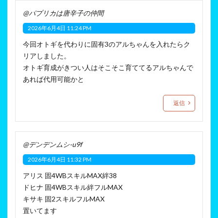
@パプリカは唐辛子の仲間
2026年6月4日 11:24 PM
今回オトギを代わりに固有3のアルちゃんを入れたらク
リアしました。
オトギ育成がきつい人はそこそこ育ててるアルちゃんで
あれば代用可能かと
返信
@デンデンムシ-u9f
2026年6月4日 11:32 PM
アリス 固4WBスキルMAX絆38
ドヒナ 固4WBスキル絆フルMAX
キサキ 固2スキルフルMAX
置いてます