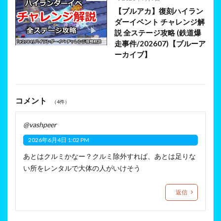
【ブルアカ】復刻ハイラン
ダーイベント チャレンジ解
説 全ステージ攻略 (鉄道爆
走事件/202607)【ブルーア
ーカイブ】
コメント
（4件）
@vashpeer
2026年6月4日 1:02 PM
あとはクルミかなー？クルミ除外すれば、あとは足りな
い所をレンタルで大体の人がいけそう
返信