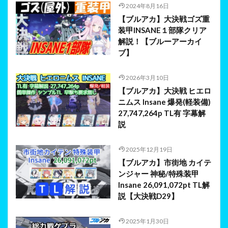
2024年8月16日
【ブルアカ】大決戦ゴズ重
装甲INSANE１部隊クリア
解説！【ブルーアーカイ
ブ】
2026年3月10日
【ブルアカ】大決戦 ヒエロ
ニムス Insane 爆発(軽装備)
27,747,264p TL有 字幕解
説
2025年12月19日
【ブルアカ】市街地 カイテ
ンジャー 神秘/特殊装甲
Insane 26,091,072pt TL解
説【大決戦D29】
2025年1月30日