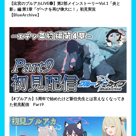
【比宮のブルアカLIVE🔴】第2部メインストーリーVol.1「炎と
影」編 第1章「ゲヘナを再び偉大に！」初見実況
【BlueArchive】
【#ブルアカ】5周年で始めたけど新任先生とは言えなくなってき
た初見配信 Part9