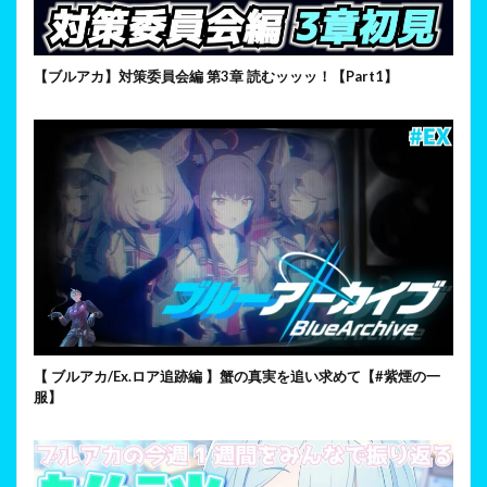
【ブルアカ】対策委員会編 第3章 読むッッッ！【Part1】
【 ブルアカ/Ex.ロア追跡編 】蟹の真実を追い求めて【#紫煙の一
服】