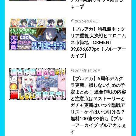
ょーず
2026年3月6日
【ブルアカ】特殊装甲：ク
リア重視 大決戦ヒエロニム
ス市街地 TORMENT
39,896,879pt【ブルーアー
カイブ】
2026年1月20日
【ブルアカ】5周年デカグ
ラ更新、損しないための予
定まとめ！ 連合作戦の内容
と注意点は？ストーリーと
ガチャ更新はいつ？臨戦ア
リス・ケイはいつ引ける？
無料100連や3倍も【ブル
ーアーカイブ ブルアカふぇ
す