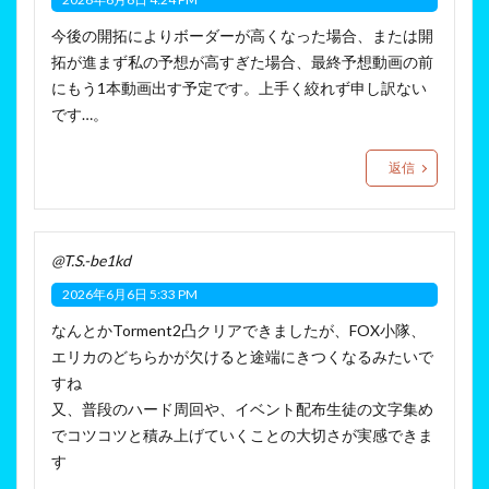
今後の開拓によりボーダーが高くなった場合、または開
拓が進まず私の予想が高すぎた場合、最終予想動画の前
にもう1本動画出す予定です。上手く絞れず申し訳ない
です…。
返信
@T.S.-be1kd
2026年6月6日 5:33 PM
なんとかTorment2凸クリアできましたが、FOX小隊、
エリカのどちらかが欠けると途端にきつくなるみたいで
すね
又、普段のハード周回や、イベント配布生徒の文字集め
でコツコツと積み上げていくことの大切さが実感できま
す