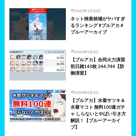
2025年1月30日
ネット検索候補がヤバすぎ
るランキング #ブルアカ #
ブルーアーカイブ
2026年5月6日
【ブルアカ】合同火力演習
初日雑140枚 244,744【防
御演習】
2026年8月3日
【ブルアカ】水着サツキ＆
水着マコト 無料100連ガチ
ャ しらないとやばい引き方
解説！【ブルーアーカイ
ブ】