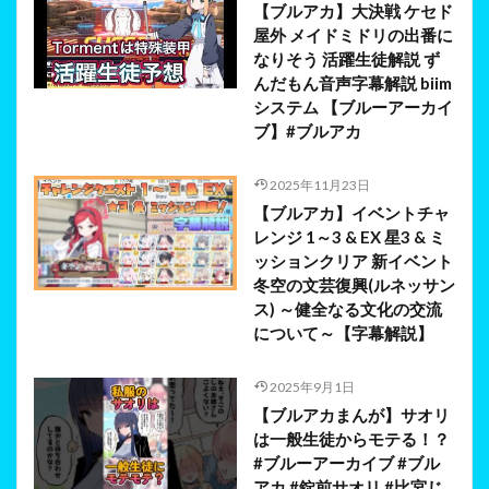
【ブルアカ】大決戦 ケセド
屋外 メイドミドリの出番に
なりそう 活躍生徒解説 ず
んだもん音声字幕解説 biim
システム 【ブルーアーカイ
ブ】#ブルアカ
2025年11月23日
【ブルアカ】イベントチャ
レンジ 1～3 & EX 星3 & ミ
ッションクリア 新イベント
冬空の文芸復興(ルネッサン
ス) ～健全なる文化の交流
について～【字幕解説】
2025年9月1日
【ブルアカまんが】サオリ
は一般生徒からモテる！？
#ブルーアーカイブ #ブル
アカ #錠前サオリ #比宮じ