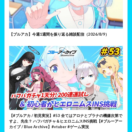
【ブルアカ】今週1週間を振り返る雑談配信（2026/8/9）
【#ブルアカ / 初見実況】#53 全てはアロナとプラナの機嫌次第で
すよ、先生？ ハフバガチャ＆ヒエロニムスINS挑戦【#ブルーアー
カイブ / Blue Archive】#vtuber #ゲーム実況