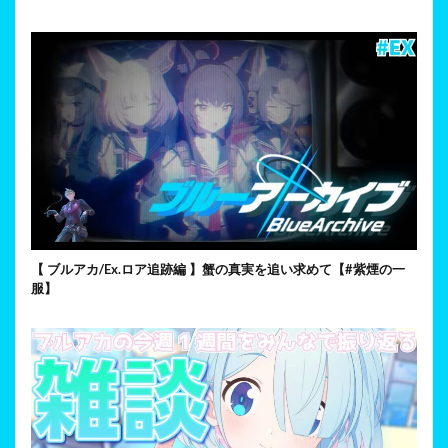
【 ブルアカ/Ex.ロア追跡編 】蟹の真実を追い求めて【#紫煙の一
服】