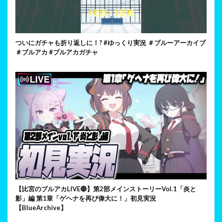
ついにガチャも折り返しに！? #ゆっくり実況 ＃ブルーアーカイブ
＃ブルアカ #ブルアカガチャ
【比宮のブルアカLIVE🔴】第2部メインストーリーVol.1「炎と
影」編 第1章「ゲヘナを再び偉大に！」初見実況
【BlueArchive】