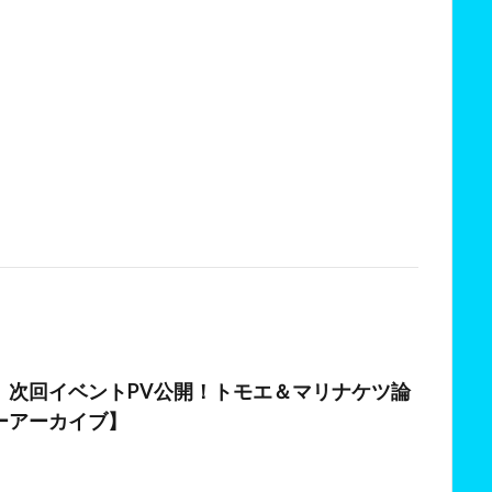
日
】次回イベントPV公開！トモエ＆マリナケツ論
ーアーカイブ】