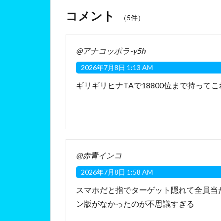
コメント
（5件）
@アナコッポラ-y5h
2026年7月8日 1:13 AM
ギリギリヒナTAで18800位まで持って
@赤青インコ
2026年7月8日 1:58 AM
スマホだと指でターゲット隠れて全員当
ン版がなかったのが不思議すぎる