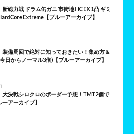
総力戦 ドラム缶ガニ 市街地 HC EX 1凸 ギミ
ardCore Extreme【ブルーアーカイブ】
日
】装備周回で絶対に知っておきたい！集め方＆
(今日からノーマル3倍)【ブルーアーカイブ】
日
】大決戦シロクロのボーダー予想！TMT2個で
ルーアーカイブ】
日