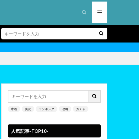
水着
実況
ランキング
攻略
ガチャ
人気記事-TOP10-