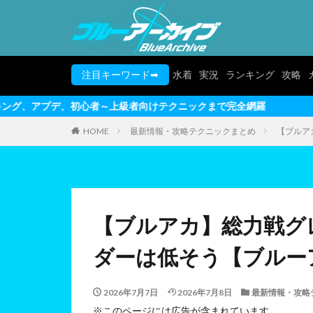
注目キーワード➡
水着
実況
ランキング
攻略
～上級者向けテクニックまで完全網羅
HOME
最新情報・攻略テクニックまとめ
【ブルア
【ブルアカ】総力戦グレ
ダーは低そう【ブルー
2026年7月7日
2026年7月8日
最新情報・攻略
※このページには広告が含まれています