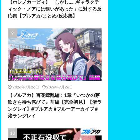
【ホシノカービィ】「しかし……ギャラクテ
ィック・ノアには狙いがあった」に対する反
応集【ブルアカ/まとめ/反応集】
2026年7月26日
2026年7月26日
【ブルアカ】百花繚乱編：1章『いつかの芽
吹きを待ち侘びて』前編【完全初見】【渚ラ
ングレイ】#ブルアカ #ブルーアーカイブ #
渚ラングレイ