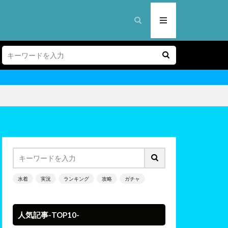
水着
実況
ランキング
攻略
ガチャ
人気記事-TOP10-