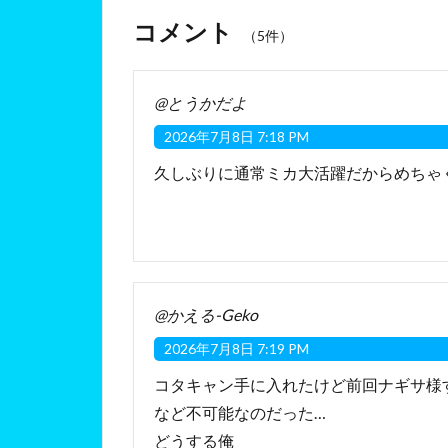
コメント
（5件）
@とうかだよ
2026年7月8日 7:18 PM
久しぶりに通常ミカ大活躍だからめちゃ
@かえる-Geko
2026年7月8日 7:19 PM
コタキャン手に入れたけど前回ナギサ様
など不可能なのだった…
どうする俺