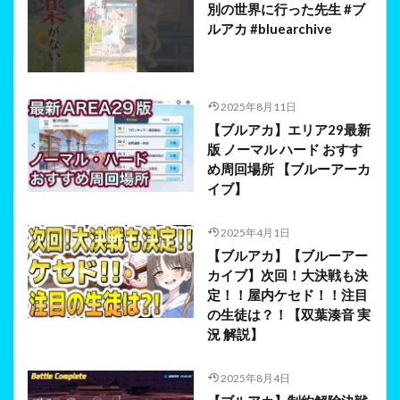
別の世界に行った先生 #ブ
ルアカ #bluearchive
2025年8月11日
【ブルアカ】エリア29最新
版 ノーマル ハード おすす
め周回場所 【ブルーアーカ
イブ】
2025年4月1日
【ブルアカ】【ブルーアー
カイブ】次回！大決戦も決
定！！屋内ケセド！！注目
の生徒は？！【双葉湊音 実
況 解説】
2025年8月4日