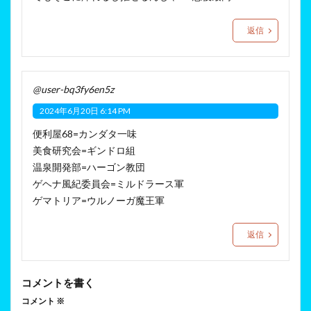
返信
@user-bq3fy6en5z
2024年6月20日 6:14 PM
便利屋68=カンダタ一味
美食研究会=ギンドロ組
温泉開発部=ハーゴン教団
ゲヘナ風紀委員会=ミルドラース軍
ゲマトリア=ウルノーガ魔王軍
返信
コメントを書く
コメント
※