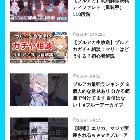
【ブルアカ】制約解除決戦
ティファレト（重装甲）
110段階
2024年10月22日
【ブルアカ生放送】ブルア
カガチャ相談！マリーはど
うする？初心者解説
2025年9月1日
ブルアカ最強ランキング ※
個人的な意見あり 分かる範
囲で付けてます 自信はな
い！ #ブルーアーカイブ
2026年5月17日
【朗報】エリカ、マジで実
装されるｗｗｗ #ブルーア