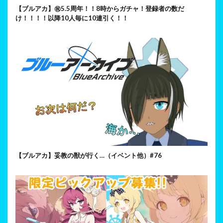
【ブルアカ】㊗5.5周年！！8時からガチャ！登録者の数だ
け！！！！以降10人毎に10連引く！！
【ブルアカ】妥教の獣が行く…（イベント他）#76