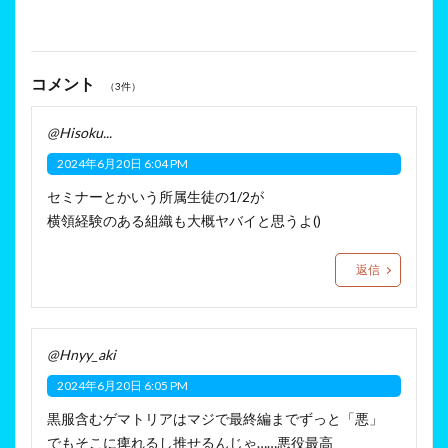
コメント
（3件）
@Hisoku...
2024年6月20日 6:04 PM
セミナーとかいう所属生徒の1/2が
横領経験のある組織も大概ヤバイと思うよ()
返信
@Hnyy_aki
2024年6月20日 6:05 PM
黒服含むゲマトリアはマジで最終編までずっと「悪」
でもそこに痺れるし推せるんじゃ……悪役最高