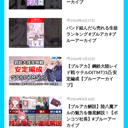
ーカイブ
2024年6月27日
バンド組んだら売れる生徒
ランキング #ブルアカ #ブ
ルーアーカイブ
2026年1月22日
【ブルアカ】鋼鉄大陸レイ
ド戦 ケテルD(TMT)1凸 安
定編成【ブルーアーカイ
ブ】
2024年8月16日
【ブルアカ解説】陸八魔ア
ルの魅力を徹底解説！【ポ
ンコツ社長】#ブルーアー
カイブ