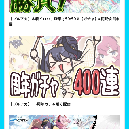
【ブルアカ】水着イロハ、確率は50/50👙【ガチャ】#初配信 #神
回
【ブルアカ】5.5周年ガチャ引く配信