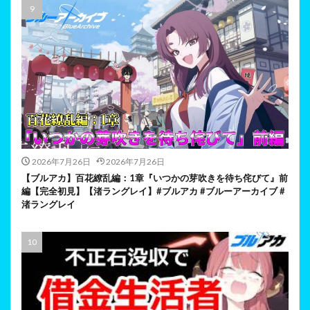
2026年7月26日
2026年7月26日
【ブルアカ】百花繚乱編：1章『いつかの芽吹きを待ち侘びて』前
編【完全初見】【渚ラングレイ】#ブルアカ #ブルーアーカイブ #
渚ラングレイ