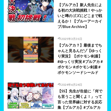
【ブルアカ】新人先生によ
る初の大決戦挑戦！やっか
いと噂のゴズにどこまで戦
えるか！【ブルーアーカイ
ブ/Blue Archive】
2025年3月31日
【ブルアカ？】最後までち
ゃんと見るんだゾ【ゆっく
り実況】【ポケモン剣盾】
#ゆっくり実況 #ブルアカ #
ポケモン #ポケモン剣盾 #
ポケモンソードシールド
2024年6月24日
【SS】先生が生徒に「何で
も言うこと聞くよ！」って
言った世界線に対する反応
集【ブルアカ】#ブルアカ