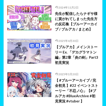
2024年11月2日
先生が配信したらナギサ様
に貢がれてしまった先生方
の反応集【ブルーアーカイ
ブ / ブルアカ / まとめ】
2025年4月30日
【ブルアカ】メインストー
リー Ex. 「デカグラマトン
編」第2章「炎の剣」Part3
初見実況
2025年3月20日
【 #ブルーアーカイブ / 完
全初見 】#22 イベントスト
ーリー「不忍ノ心」【#ブ
ルアカ #BlueArchive #初
見実況 #vtuber 】