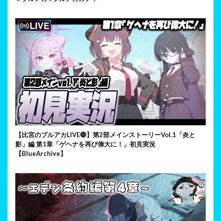
【比宮のブルアカLIVE🔴】第2部メインストーリーVol.1「炎と
影」編 第1章「ゲヘナを再び偉大に！」初見実況
【BlueArchive】