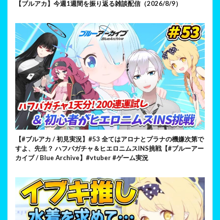
【ブルアカ】今週1週間を振り返る雑談配信（2026/8/9）
【#ブルアカ / 初見実況】#53 全てはアロナとプラナの機嫌次第で
すよ、先生？ ハフバガチャ＆ヒエロニムスINS挑戦【#ブルーアー
カイブ / Blue Archive】#vtuber #ゲーム実況