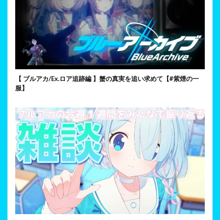
【 ブルアカ/Ex.ロア追跡編 】蟹の真実を追い求めて【#紫煙の一
服】