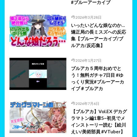
#ブルーアーカイブ
2026年3月28日
いったいどんな娘なのか…
矯正局の長ミスズへの反応
集【ブルーアーカイブ/ブ
ルアカ/反応集】
2026年1月27日
ブルアカ５周年おめでと
う！無料ガチャ7日目 #ゆ
っくり実況#ブルーアーカ
イブ＃ブルアカ
2026年7月6日
【ブルアカ】Vol.EX デカグ
ラマトン編1章5~初見でメ
インストーリー読む【絵川
えい/美術部員 #VTuber】