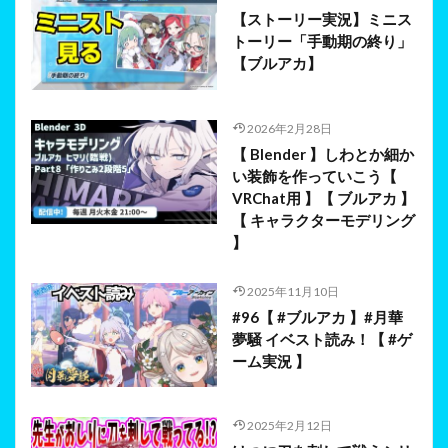
【ストーリー実況】ミニス
トーリー「手動期の終り」
【ブルアカ】
2026年2月28日
【 Blender 】しわとか細か
い装飾を作っていこう【
VRChat用 】【 ブルアカ 】
【 キャラクターモデリング
】
2025年11月10日
#96【 #ブルアカ 】#月華
夢騒 イベスト読み！【 #ゲ
ーム実況 】
2025年2月12日