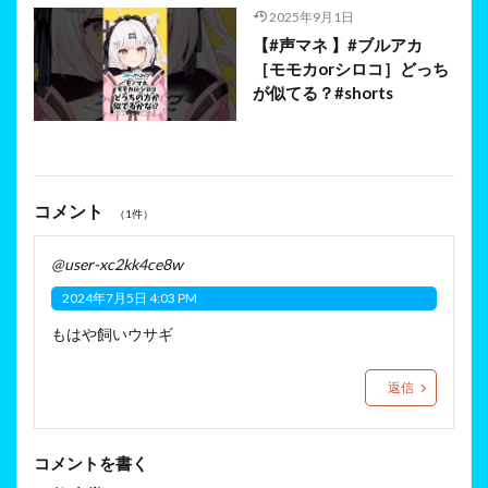
2025年9月1日
【#声マネ 】#ブルアカ
［モモカorシロコ］どっち
が似てる？#shorts
コメント
（1件）
@user-xc2kk4ce8w
2024年7月5日 4:03 PM
もはや飼いウサギ
返信
コメントを書く