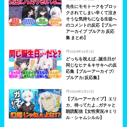
先生にモモトークをブロッ
クされてしまい辛くて泣き
そうな気持ちになる生徒へ
のコメントの反応【ブルー
アーカイブ ブルアカ 反応
集 まとめ】
2024年10月1日
どっちを祝えば…誕生日が
同じなヒナ＆キサキへの反
応集【ブルーアーカイブ/
ブルアカ/反応集】
2026年5月21日
【ブルーアーカイブ】エリ
カ、待ってたよ…ガチャと
朗読配信【女性実況/#ミリ
ル・シャムシルル】