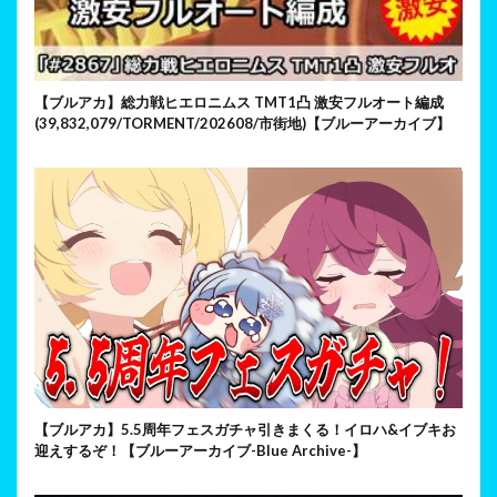
【ブルアカ】総力戦ヒエロニムス TMT1凸 激安フルオート編成
(39,832,079/TORMENT/202608/市街地)【ブルーアーカイブ】
【ブルアカ】5.5周年フェスガチャ引きまくる！イロハ&イブキお
迎えするぞ！【ブルーアーカイブ-Blue Archive-】