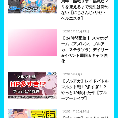
周年！臨戦リオ・臨戦ヒマ
リを迎えるまで先生は諦め
ない【にじさんじ/リゼ・
ヘルエスタ】
2025年10月22日
【 24時間配信 】 スマホゲ
ーム（アズレン、ブルア
カ、ステラソラ）デイリー
&イベント周回＆キャラ強
化
2026年2月2日
【ブルアカ】レイドバトル
マルクト戦 HP多すぎ！？
やっと1/4削れた件【ブル
ーアーカイブ】
2024年10月24日
【ブルアカ】アイドルマリ