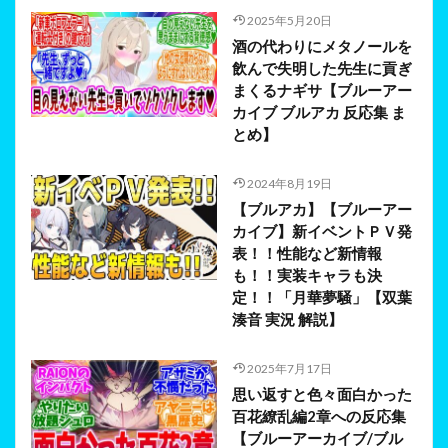
2025年5月20日
酒の代わりにメタノールを
飲んで失明した先生に貢ぎ
まくるナギサ【ブルーアー
カイブ ブルアカ 反応集 ま
とめ】
2024年8月19日
【ブルアカ】【ブルーアー
カイブ】新イベントＰＶ発
表！！性能など新情報
も！！実装キャラも決
定！！「月華夢騒」【双葉
湊音 実況 解説】
2025年7月17日
思い返すと色々面白かった
百花繚乱編2章への反応集
【ブルーアーカイブ/ブル