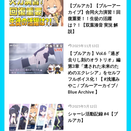
【ブルアカ】【ブルーアー
カイブ】合同火力演習！回
復重要！！生徒の活躍
は？！【双葉湊音 実況 解
説】
2025年11月13日
【 ブルアカ 】Vol.6「過ぎ
去りし刻のオラトリオ」編
第3章「遺された未来のた
めのエクレシア」をセルフ
フルボイス化！【 #浅瀬み
やこ / ブルーアーカイブ /
Blue Archive 】
2025年5月12日
シャーレ活動記録 #4【ブ
ルアカ】