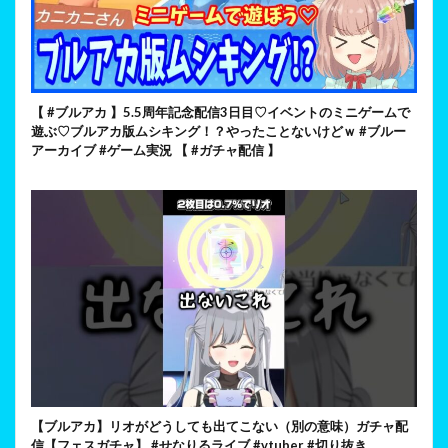
【 #ブルアカ 】5.5周年記念配信3日目♡イベントのミニゲームで
遊ぶ♡ブルアカ版ムシキング！？やったことないけどｗ #ブルー
アーカイブ #ゲーム実況 【 #ガチャ配信 】
【ブルアカ】リオがどうしても出てこない（別の意味）ガチャ配
信【フェスガチャ】 #せなりるライブ #vtuber #切り抜き