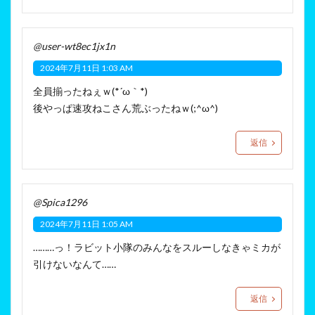
@user-wt8ec1jx1n
2024年7月11日 1:03 AM
全員揃ったねぇｗ(*´ω｀*)
後やっぱ速攻ねこさん荒ぶったねｗ(;^ω^)
返信
@Spica1296
2024年7月11日 1:05 AM
………っ！ラビット小隊のみんなをスルーしなきゃミカが
引けないなんて……
返信