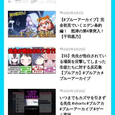
2025年3月2日
【#ブルーアーカイブ】完
全初見でいくエデン条約
編！ 怒涛の第4章突入！
【千羽黒乃】
2025年6月25日
【SS】先生が告白されてい
る場面を目撃してしまった
生徒たちに対する反応集
【ブルアカ】#ブルアカ #
ブルーアーカイブ
2025年1月28日
いつまでもカズサを引きず
る先生 #shorts #ブルアカ
#ブルーアーカイブ #ゲー
ム実況