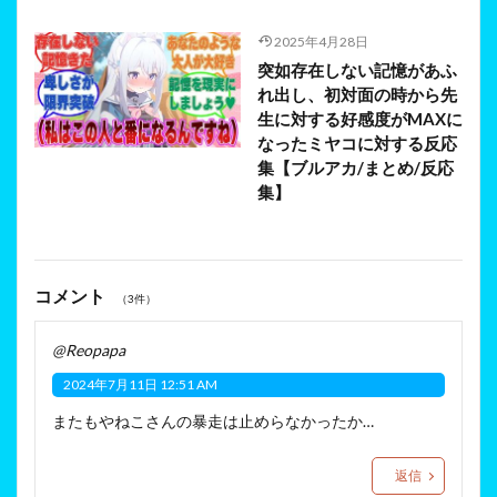
2025年4月28日
突如存在しない記憶があふ
れ出し、初対面の時から先
生に対する好感度がMAXに
なったミヤコに対する反応
集【ブルアカ/まとめ/反応
集】
コメント
（3件）
@Reopapa
2024年7月11日 12:51 AM
またもやねこさんの暴走は止めらなかったか…
返信