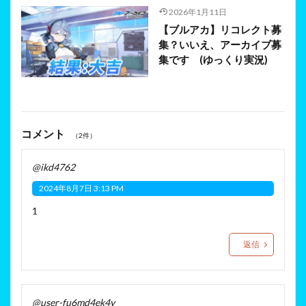
2026年1月11日
【ブルアカ】リコレクト募
集？いいえ、アーカイブ募
集です (ゆっくり実況)
コメント
（2件）
@ikd4762
2024年8月7日 3:13 PM
1
返信
@user-fu6md4ek4y