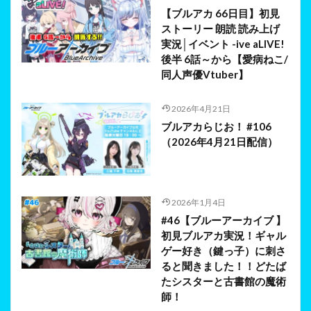
【ブルアカ 66日目】初見
ストーリー 朗読 読み上げ
実況│イベント -ive aLIVE!
後半 6話～から【愛病ねこ/
同人声優Vtuber】
2026年4月21日
ブルアカらじお！ #106
（2026年4月21日配信）
2026年1月4日
#46【ブルーアーカイブ 】
初見ブルアカ実況！ギャル
ゲー好き（鍵っ子）に刺さ
ると聞きました！！どたば
たシスターと古書館の魔術
師！