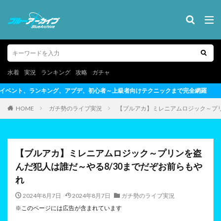
水着
実況
ランキング
攻略
ガチャ
初心者～上級者向けテクニックまで完全網羅
HOME
ガチ勢のライブ実況
【ブルアカ】ミレニアムロジック～プリ
【ブルアカ】ミレニアムロジック～プリンを盗
んだ犯人は誰だ～やる8/30までだぞお前らもや
れ
2024年8月7日
2024年8月7日
ガチ勢のライブ実況
※このページには広告が含まれています