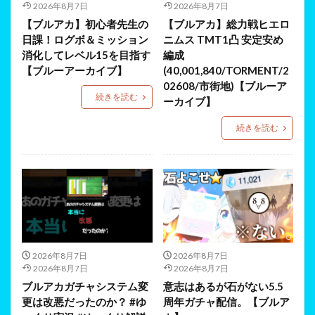
2026年8月7日
2026年8月7日
【ブルアカ】初心者先生の
【ブルアカ】総力戦ヒエロ
日課！ログボ＆ミッション
ニムス TMT1凸 安定安め
消化してレベル15を目指す
編成
【ブルーアーカイブ】
(40,001,840/TORMENT/2
02608/市街地)【ブルーア
続きを読む
ーカイブ】
続きを読む
2026年8月7日
2026年8月7日
2026年8月7日
2026年8月7日
ブルアカガチャシステム変
意志はあるが石がない5.5
更は改悪だったのか？ #ゆ
周年ガチャ配信。【ブルア