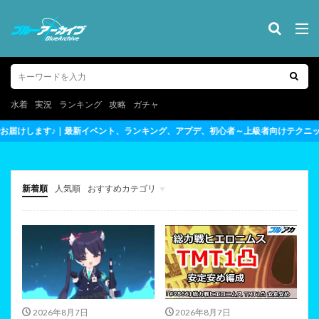
水着
実況
ランキング
攻略
ガチャ
ンキング、アプデ、初心者～上級者向けテクニックまで完全網羅
新着順
人気順
おすすめカテゴリ
最新情報・攻略テクニックまとめ
ガチ勢のライブ実況
2026年8月7日
2026年8月7日