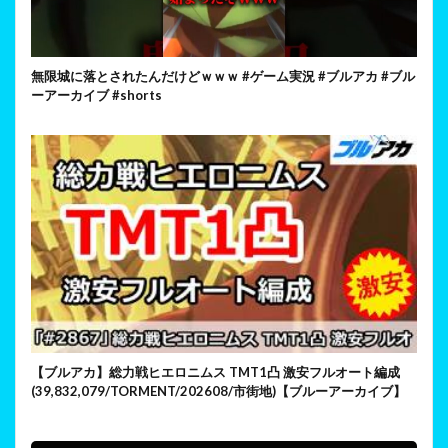
無限城に落とされたんだけどｗｗｗ #ゲーム実況 #ブルアカ #ブル
ーアーカイブ #shorts
【ブルアカ】総力戦ヒエロニムス TMT1凸 激安フルオート編成
(39,832,079/TORMENT/202608/市街地)【ブルーアーカイブ】