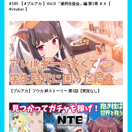
#185 【 #ブルアカ 】Vol.0 「連邦生徒会」編 第1章 ＃４【
#vtuber 】
【ブルアカ】フウカ 絆ストーリー 第1話【実況なし】