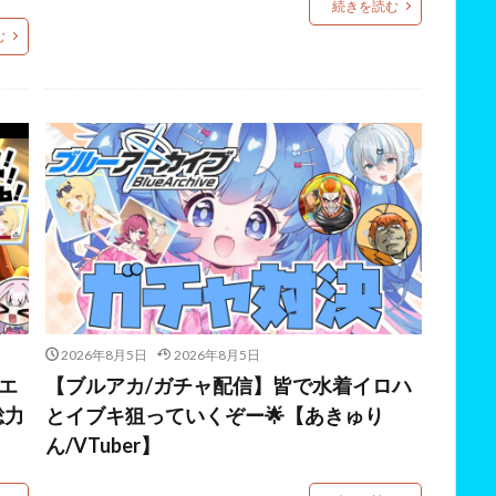
続きを読む
む
2026年8月5日
2026年8月5日
ヒエ
【ブルアカ/ガチャ配信】皆で水着イロハ
総力
とイブキ狙っていくぞー🌟【あきゅり
ん/VTuber】