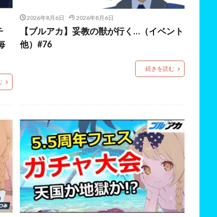
2026年8月6日
2026年8月6日
チ
【ブルアカ】妥教の獣が行く…（イベント
毎
他）#76
続きを読む
む