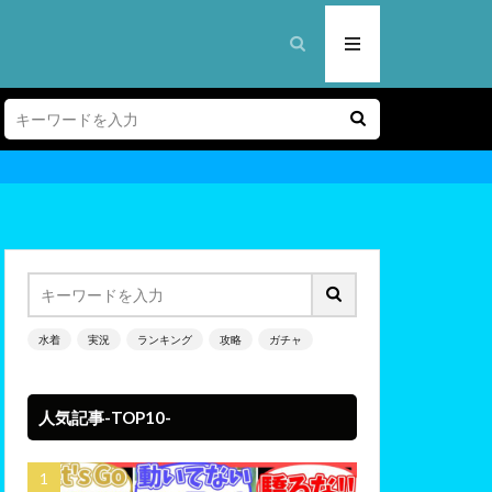
水着
実況
ランキング
攻略
ガチャ
人気記事-TOP10-