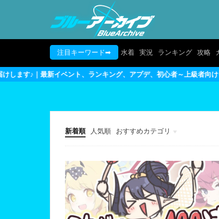
注目キーワード➡
水着
実況
ランキング
攻略
、ランキング、アプデ、初心者～上級者向けテクニックまで完全網羅
新着順
人気順
おすすめカテゴリ
最新情報・攻略テクニックまと
ガチ勢のライブ実況