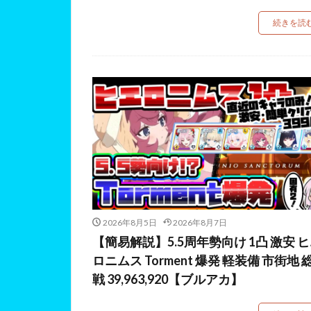
続きを読
2026年8月5日
2026年8月7日
【簡易解説】5.5周年勢向け 1凸 激安 
ロニムス Torment 爆発 軽装備 市街地 
戦 39,963,920【ブルアカ】