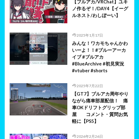
【ブルアカ/VRChat】ユキ
ノ作るぞ！/DAY4【イーグ
ルネスト/わしぼーい】
2025年1月17日
みんな！ワカモちゃんかわ
いーよ！！#ブルーアーカ
イブ #ブルアカ
#BlueArchive #初見実況
#vtuber #shorts
2025年7月22日
【GT7】ブルアカ周年やり
ながら痛車部屋配信！ 痛
車OKドリフトグリップ部
屋 コメント・質問お気
軽に【PS5】
2026年2月26日