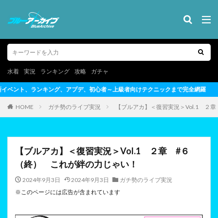
水着
実況
ランキング
攻略
ガチャ
初心者～上級者向けテクニックまで完全網羅
HOME
ガチ勢のライブ実況
【ブルアカ】＜復習実況＞Vol.1 ２
【ブルアカ】＜復習実況＞Vol.1 ２章 #６
（終） これが絆の力じゃい！
2024年9月3日
2024年9月3日
ガチ勢のライブ実況
※このページには広告が含まれています