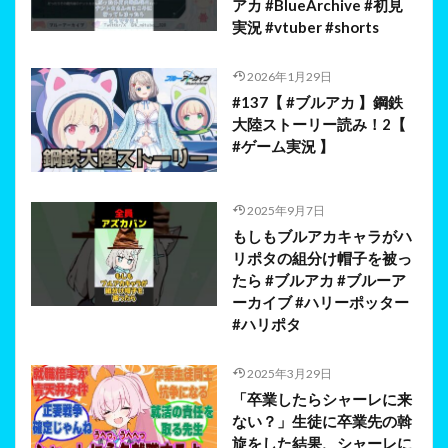
アカ #BlueArchive #初見
実況 #vtuber #shorts
2026年1月29日
#137【 #ブルアカ 】鋼鉄
大陸ストーリー読み！2【
#ゲーム実況 】
2025年9月7日
もしもブルアカキャラがハ
リポタの組分け帽子を被っ
たら #ブルアカ #ブルーア
ーカイブ #ハリーポッター
#ハリポタ
2025年3月29日
「卒業したらシャーレに来
ない？」生徒に卒業先の斡
旋をした結果、シャーレに