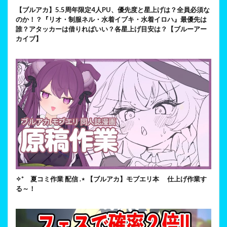
【ブルアカ】5.5周年限定4人PU、優先度と星上げは？全員必須な
のか！？『リオ・制服ネル・水着イブキ・水着イロハ』最優先は
誰？アタッカーは借りればいい？各星上げ目安は？【ブルーアー
カイブ】
✧* 夏コミ作業 配信 .⋆ 【ブルアカ】モブエリ本 仕上げ作業す
る～！