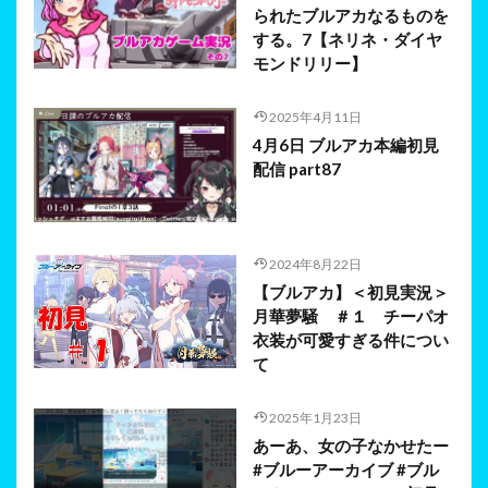
られたブルアカなるものを
する。7【ネリネ・ダイヤ
モンドリリー】
2025年4月11日
4月6日 ブルアカ本編初見
配信 part87
2024年8月22日
【ブルアカ】＜初見実況＞
月華夢騒 ＃１ チーパオ
衣装が可愛すぎる件につい
て
2025年1月23日
あーあ、女の子なかせたー
#ブルーアーカイブ #ブル