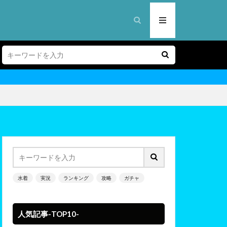
水着
実況
ランキング
攻略
ガチャ
人気記事-TOP10-