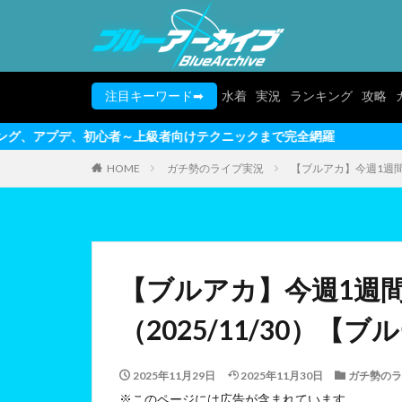
注目キーワード➡
水着
実況
ランキング
攻略
～上級者向けテクニックまで完全網羅
HOME
ガチ勢のライブ実況
【ブルアカ】今週1週間
【ブルアカ】今週1週
（2025/11/30）【
2025年11月29日
2025年11月30日
ガチ勢のラ
※このページには広告が含まれています