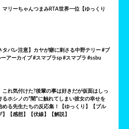
日
】マリーちゃんつまみRTA世界一位【ゆっくり
日
ネタバレ注意】カヤが癖に刺さる中野テリー #ブ
ーアーカイブ #スマブラsp #スマブラ #ssbu
】これ気付けた?後輩の事は好きだが仮面はしっ
けるホシノの”闇”に触れてしまい彼女の幸せを
始める先生たちの反応集！【ゆっくり】【ブル
ブ】【感想】【伏線】【解説】