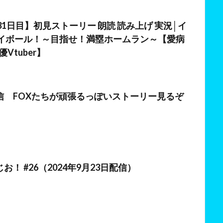
日
31日目】初見ストーリー 朗読 読み上げ 実況│イ
レイボール！～目指せ！満塁ホームラン～【愛病
Vtuber】
日
信 FOXたちが頑張るっぽいストーリー見るぞ
日
お！ #26（2024年9月23日配信）