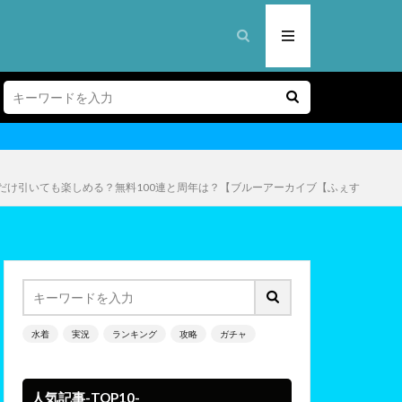
け引いても楽しめる？無料100連と周年は？【ブルーアーカイブ【ふぇす
水着
実況
ランキング
攻略
ガチャ
人気記事-TOP10-