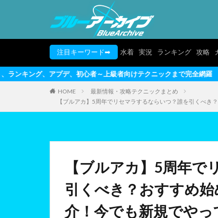
注目キーワード➡
水着
実況
ランキング
攻略
、初心者～上級者向けテクニックまで完全網羅
HOME
最新情報・攻略テクニックまとめ
【ブルアカ】5周年でリセマラするならいつ？誰を引くべき？
【ブルアカ】5周年で
引くべき？おすすめ始
介！今でも新規でやっ