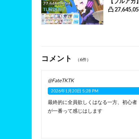
【ブルアカ】
凸 27,64
コメント
（6件）
@FateTKTK
2026年1月20日 5:28 PM
最終的に全員欲しくはなる一方、初心者
が一番って感じはします