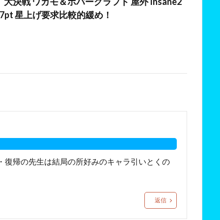
大決戦 ワカモ＆ホバークラフト 屋外 Insane2
5,057pt 星上げ要求比較的緩め！
・復帰の先生は結局の所好みのキャラ引いとくの
返信