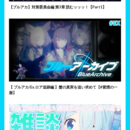
【ブルアカ】対策委員会編 第3章 読むッッッ！【Part1】
【 ブルアカ/Ex.ロア追跡編 】蟹の真実を追い求めて【#紫煙の一
服】