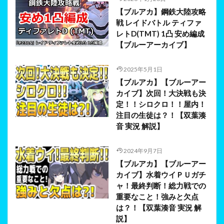
【ブルアカ】鋼鉄大陸攻略
戦 レイドバトル ティファ
レトD(TMT) 1凸 安め編成
【ブルーアーカイブ】
2025年5月1日
【ブルアカ】【ブルーアー
カイブ】次回！大決戦も決
定！！シロクロ！！屋内！
注目の生徒は？！【双葉湊
音 実況 解説】
2024年9月7日
【ブルアカ】【ブルーアー
カイブ】水着ウイＰＵガチ
ャ！最終判断！総力戦での
重要なこと！強みと欠点
は？！【双葉湊音 実況 解
説】