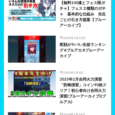
【無料100連とフェス限ガ
チャ】フェス２種類のガチ
ャ 基本的な仕組み 先生
ごとの引き方提案【ブルー
アーカイブ】
2025年1月23日
変顔がヤバい生徒ランキン
グ #ブルアカ #ブルーアー
カイブ
2025年2月4日
2025年2月合同火力演習
「防御演習」コイン90枚ク
リア丨初心者向け合同火力
演習(ブルーアーカイブ)(ブ
ルアカ)
2026年1月26日