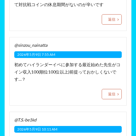
て対抗戦コインの休息期間がないのが辛いです
返信
@sinzou_nainatta
2026年5月9日 7:55 AM
初めてハイランダーイベに参加する最近始めた先生がコ
イン収入100(順位100位以上)前提っておかしくないで
す…？
返信
@T.S.-be1kd
2026年5月9日 10:11 AM