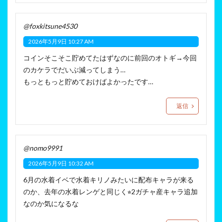
@foxkitsune4530
2026年5月9日 10:27 AM
コインそこそこ貯めてたはずなのに前回のオトギ→今回
のカケラでだいぶ減ってしまう…
もっともっと貯めておけばよかったです…
返信
@nomo9991
2026年5月9日 10:32 AM
6月の水着イベで水着キリノみたいに配布キャラが来る
のか、去年の水着レンゲと同じく⭐︎2ガチャ産キャラ追加
なのか気になるな