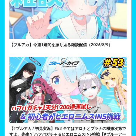
【ブルアカ】今週1週間を振り返る雑談配信（2026/8/9）
【#ブルアカ / 初見実況】#53 全てはアロナとプラナの機嫌次第で
すよ、先生？ ハフバガチャ＆ヒエロニムスINS挑戦【#ブルーアー