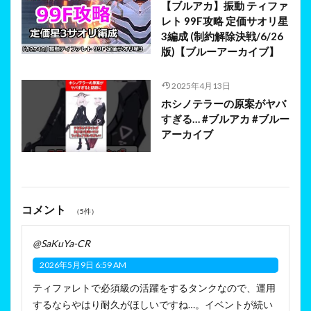
【ブルアカ】振動 ティファ
レト 99F攻略 定価サオリ星
3編成 (制約解除決戦/6/26
版)【ブルーアーカイブ】
2025年4月13日
ホシノテラーの原案がヤバ
すぎる… #ブルアカ #ブルー
アーカイブ
コメント
（5件）
@SaKuYa-CR
2026年5月9日 6:59 AM
ティファレトで必須級の活躍をするタンクなので、運用
するならやはり耐久がほしいですね…。イベントが続い