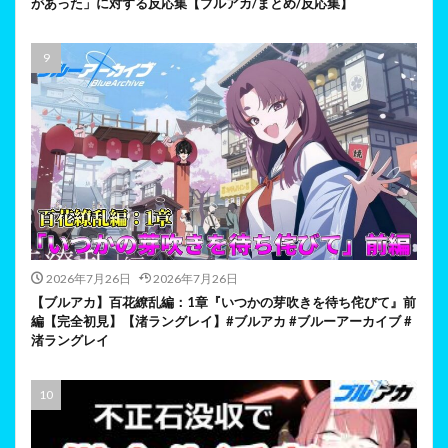
があった」に対する反応集【ブルアカ/まとめ/反応集】
2026年7月26日
2026年7月26日
【ブルアカ】百花繚乱編：1章『いつかの芽吹きを待ち侘びて』前
編【完全初見】【渚ラングレイ】#ブルアカ #ブルーアーカイブ #
渚ラングレイ