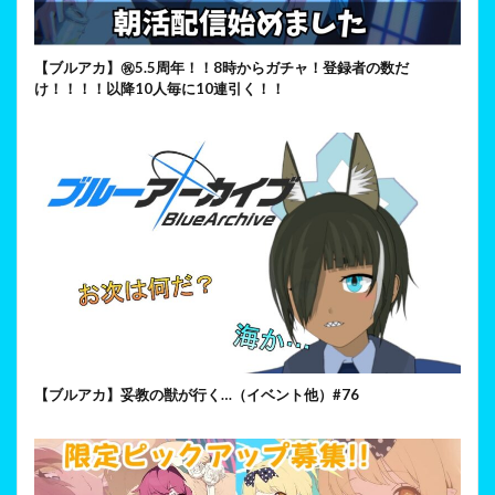
【ブルアカ】㊗5.5周年！！8時からガチャ！登録者の数だ
け！！！！以降10人毎に10連引く！！
【ブルアカ】妥教の獣が行く…（イベント他）#76