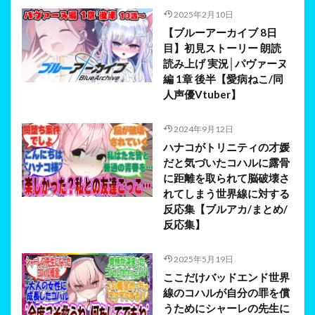
2025年2月10日
【ブルーアーカイブ 8日
目】初見ストーリー 朗読
読み上げ 実況│パヴァーヌ
編 1章 後半【愛病ねこ/同
人声優Vtuber】
2024年9月12日
ハナコがトリニティの才媛
だと気づいたコハルに露骨
に距離を取られて脳破壊さ
れてしまう世界線に対する
反応集【ブルアカ/まとめ/
反応集】
2025年5月19日
ここだけバッドエンド世界
線のコハルが自分の罪を償
うためにシャーレの先生に