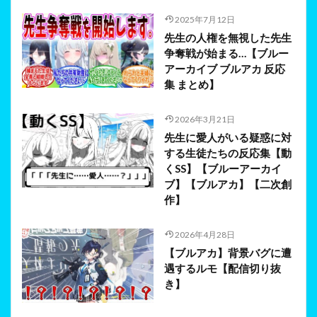
2025年7月12日
先生の人権を無視した先生
争奪戦が始まる…【ブルー
アーカイブ ブルアカ 反応
集 まとめ】
2026年3月21日
先生に愛人がいる疑惑に対
する生徒たちの反応集【動
くSS】【ブルーアーカイ
ブ】【ブルアカ】【二次創
作】
2026年4月28日
【ブルアカ】背景バグに遭
遇するルモ【配信切り抜
き】