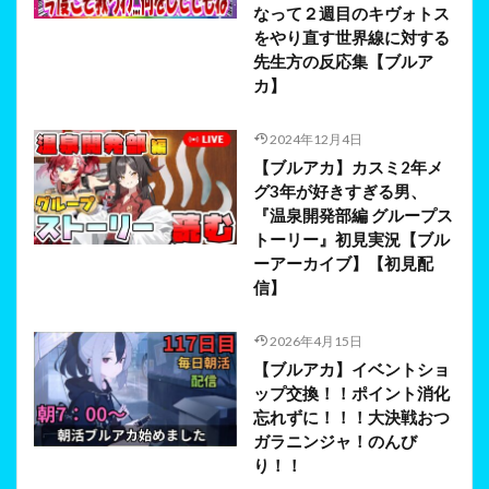
なって２週目のキヴォトス
をやり直す世界線に対する
先生方の反応集【ブルア
カ】
2024年12月4日
【ブルアカ】カスミ2年メ
グ3年が好きすぎる男、
『温泉開発部編 グループス
トーリー』初見実況【ブル
ーアーカイブ】【初見配
信】
2026年4月15日
【ブルアカ】イベントショ
ップ交換！！ポイント消化
忘れずに！！！大決戦おつ
ガラニンジャ！のんび
り！！