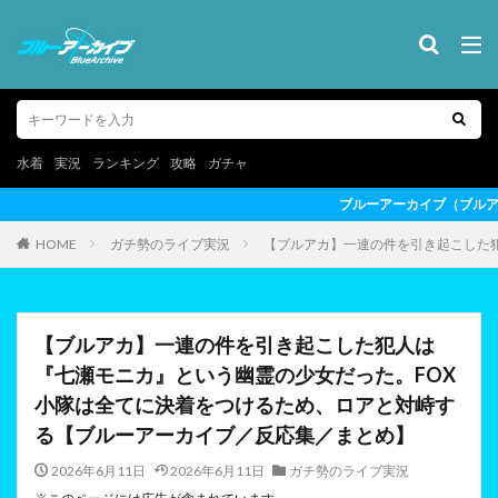
水着
実況
ランキング
攻略
ガチャ
ブルーアーカイブ（ブルアカ）の最新情報を動画形式でお届けし
HOME
ガチ勢のライブ実況
【ブルアカ】一連の件を引き起こした
【ブルアカ】一連の件を引き起こした犯人は
『七瀬モニカ』という幽霊の少女だった。FOX
小隊は全てに決着をつけるため、ロアと対峙す
る【ブルーアーカイブ／反応集／まとめ】
2026年6月11日
2026年6月11日
ガチ勢のライブ実況