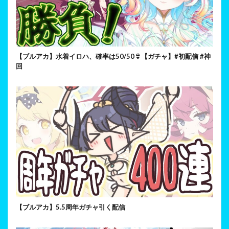
【ブルアカ】水着イロハ、確率は50/50👙【ガチャ】#初配信 #神
回
【ブルアカ】5.5周年ガチャ引く配信